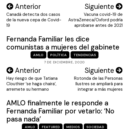
Navegación
Anterior
Siguiente
Canadá detecta dos casos
Vacuna covid-19 de
de
de la nueva cepa de Covid-
AstraZeneca/Oxford podría
entradas
19
aprobarse antes de 2021
Fernanda Familiar les dice
comunistas a mujeres del gabinete
AMLO
POLÍTICA
TENDENCIAS
7 DE DICIEMBRE, 2020
Navegación
Anterior
Siguiente
Hay riesgo de que Tatiana
Rotonda de las Personas
de
Clouthier ‘se haga chaira’,
Ilustres se ampliará para
entradas
arremete su hermano
integrar a más mujeres
AMLO finalmente le responde a
Fernanda Familiar por vetarlo: ‘No
pasa nada’
AMLO
FEATURED
MEDIOS
SOCIEDAD