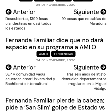
25 DE NOVIEMBRE, 2020
Navegación
Anterior
Siguiente
Descubiertas, 1399 fosas
10 cosas que no sabías de
de
clandestinas en casi todos
Maradona
entradas
los estados
Fernanda Familiar dice que no dará
espacio en su programa a AMLO
AMLO
TENDENCIAS
24 DE NOVIEMBRE, 2020
Navegación
Anterior
Siguiente
SEP y comunidad yaqui
Tras seis años de litigio,
de
acuerdan crear Universidad y
demuelen departamentos
entradas
Bachillerato Intercultural
irregulares en la Miguel
Hidalgo
Fernanda Familiar pierde la cabeza;
pide a ‘San Slim’ golpe de Estado vs