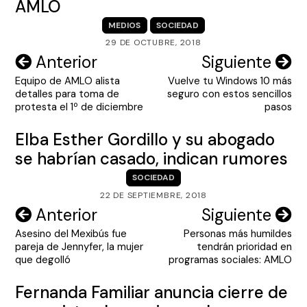
AMLO
MEDIOS
SOCIEDAD
29 DE OCTUBRE, 2018
Navegación
Anterior
Siguiente
Equipo de AMLO alista
Vuelve tu Windows 10 más
de
detalles para toma de
seguro con estos sencillos
entradas
protesta el 1º de diciembre
pasos
Elba Esther Gordillo y su abogado
se habrían casado, indican rumores
SOCIEDAD
22 DE SEPTIEMBRE, 2018
Navegación
Anterior
Siguiente
Asesino del Mexibús fue
Personas más humildes
de
pareja de Jennyfer, la mujer
tendrán prioridad en
entradas
que degolló
programas sociales: AMLO
Fernanda Familiar anuncia cierre de