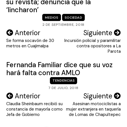
su revista; denuncia que la
‘lincharon’
MEDIOS
SOCIEDAD
2 DE SEPTIEMBRE, 2018
Navegación
Anterior
Siguiente
Se forma socavón de 30
Incursión policial y paramilitar
de
metros en Cuajimalpa
contra opositores a La
entradas
Parota
Fernanda Familiar dice que su voz
hará falta contra AMLO
TENDENCIAS
7 DE JULIO, 2018
Navegación
Anterior
Siguiente
Claudia Sheinbaum recibió su
Asesinan motociclistas a
de
constancia de mayoría como
mujer extranjera en taquería
entradas
Jefa de Gobierno
de Lomas de Chapultepec