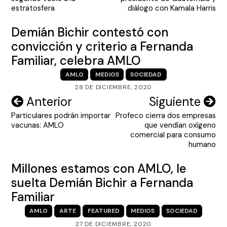
entradas
estratosfera
diálogo con Kamala Harris
Demián Bichir contestó con
convicción y criterio a Fernanda
Familiar, celebra AMLO
AMLO
MEDIOS
SOCIEDAD
28 DE DICIEMBRE, 2020
Navegación
Anterior
Siguiente
Particulares podrán importar
Profeco cierra dos empresas
de
vacunas: AMLO
que vendían oxígeno
entradas
comercial para consumo
humano
Millones estamos con AMLO, le
suelta Demián Bichir a Fernanda
Familiar
AMLO
ARTE
FEATURED
MEDIOS
SOCIEDAD
27 DE DICIEMBRE, 2020