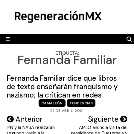
Skip
MÉXICO
to
content
POLÍTICA
MUNDO
☰
RegeneraciónMX
Sitio de noticias libre e independiente
CAMALEÓN
ETIQUETA:
Fernanda Familiar
OPINIÓN
DEPORTES
Fernanda Familiar dice que libros
ENGLISH SECTION
de texto enseñarán franquismo y
nazismo; la critican en redes
VIDEOS
CAMALEÓN
TENDENCIAS
27 DE ABRIL, 2021
Navegación
Anterior
Siguiente
IPN y la NASA realizarán
AMLO anuncia visita del
de
segundo vuelo a la
presidente de Guatemala y