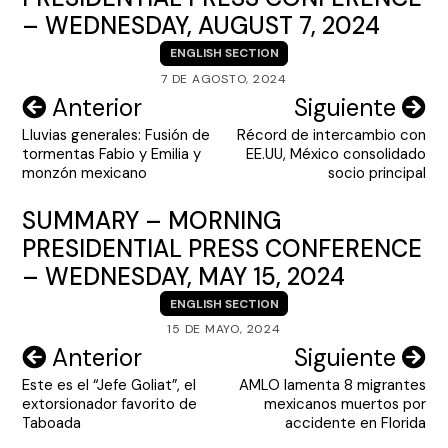
– WEDNESDAY, AUGUST 7, 2024
ENGLISH SECTION
7 DE AGOSTO, 2024
Navegación
Anterior
Siguiente
Lluvias generales: Fusión de
Récord de intercambio con
de
tormentas Fabio y Emilia y
EE.UU, México consolidado
entradas
monzón mexicano
socio principal
SUMMARY – MORNING
PRESIDENTIAL PRESS CONFERENCE
– WEDNESDAY, MAY 15, 2024
ENGLISH SECTION
15 DE MAYO, 2024
Navegación
Anterior
Siguiente
Este es el “Jefe Goliat”, el
AMLO lamenta 8 migrantes
de
extorsionador favorito de
mexicanos muertos por
entradas
Taboada
accidente en Florida