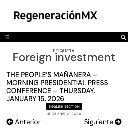
Skip
MÉXICO
to
content
POLÍTICA
MUNDO
☰
RegeneraciónMX
Sitio de noticias libre e independiente
CAMALEÓN
ETIQUETA:
Foreign investment
OPINIÓN
DEPORTES
THE PEOPLE’S MAÑANERA –
ENGLISH SECTION
MORNING PRESIDENTIAL PRESS
CONFERENCE – THURSDAY,
VIDEOS
JANUARY 15, 2026
ENGLISH SECTION
15 DE ENERO, 2026
Navegación
Anterior
Siguiente