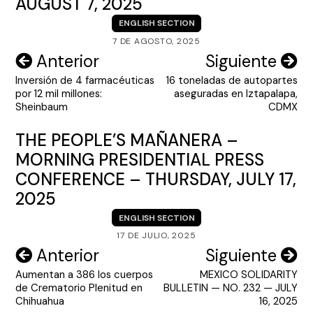
AUGUST 7, 2025
ENGLISH SECTION
7 DE AGOSTO, 2025
Navegación
Anterior
Siguiente
Inversión de 4 farmacéuticas
16 toneladas de autopartes
de
por 12 mil millones:
aseguradas en Iztapalapa,
entradas
Sheinbaum
CDMX
THE PEOPLE’S MAÑANERA –
MORNING PRESIDENTIAL PRESS
CONFERENCE – THURSDAY, JULY 17,
2025
ENGLISH SECTION
17 DE JULIO, 2025
Navegación
Anterior
Siguiente
Aumentan a 386 los cuerpos
MEXICO SOLIDARITY
de
de Crematorio Plenitud en
BULLETIN — NO. 232 — JULY
entradas
Chihuahua
16, 2025