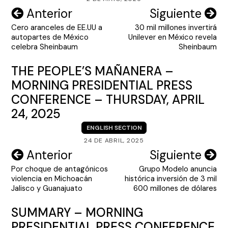
Navegación
Anterior
Siguiente
Cero aranceles de EE.UU a
30 mil millones invertirá
de
autopartes de México
Unilever en México revela
entradas
celebra Sheinbaum
Sheinbaum
THE PEOPLE’S MAÑANERA –
MORNING PRESIDENTIAL PRESS
CONFERENCE – THURSDAY, APRIL
24, 2025
ENGLISH SECTION
24 DE ABRIL, 2025
Navegación
Anterior
Siguiente
Por choque de antagónicos
Grupo Modelo anuncia
de
violencia en Michoacán
histórica inversión de 3 mil
entradas
Jalisco y Guanajuato
600 millones de dólares
SUMMARY – MORNING
PRESIDENTIAL PRESS CONFERENCE