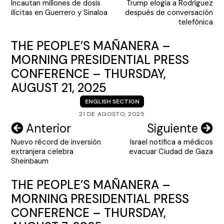
Incautan millones de dosis
Trump elogia a Rodríguez
de
ilícitas en Guerrero y Sinaloa
después de conversación
entradas
telefónica
THE PEOPLE’S MAÑANERA –
MORNING PRESIDENTIAL PRESS
CONFERENCE – THURSDAY,
AUGUST 21, 2025
ENGLISH SECTION
21 DE AGOSTO, 2025
Navegación
Anterior
Siguiente
Nuevo récord de inversión
Israel notifica a médicos
de
extranjera celebra
evacuar Ciudad de Gaza
entradas
Sheinbaum
THE PEOPLE’S MAÑANERA –
MORNING PRESIDENTIAL PRESS
CONFERENCE – THURSDAY,