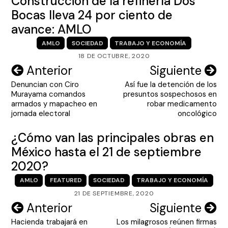
Construcción de la refinería Dos
Bocas lleva 24 por ciento de
avance: AMLO
AMLO
SOCIEDAD
TRABAJO Y ECONOMÍA
18 DE OCTUBRE, 2020
Navegación
Anterior
Siguiente
Denuncian con Ciro
Así fue la detención de los
de
Murayama comandos
presuntos sospechosos en
entradas
armados y mapacheo en
robar medicamento
jornada electoral
oncológico
¿Cómo van las principales obras en
México hasta el 21 de septiembre
2020?
AMLO
FEATURED
SOCIEDAD
TRABAJO Y ECONOMÍA
21 DE SEPTIEMBRE, 2020
Navegación
Anterior
Siguiente
Hacienda trabajará en
Los milagrosos reúnen firmas
de