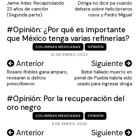
Jaime Ades: Recapitulando
Dóriga no dice pa cuando
de
23 años de canción
debate sobre helicópteros
entradas
(Segunda parte)
rusos y Pedro Miguel
#Opinión: ¿Por qué es importante
que México tenga varias refinerías?
COLUMNAS MEXICANAS
OPINIÓN
21 DE ENERO, 2022
Navegación
Anterior
Siguiente
Rosario Robles gana amparo,
Bebé hallado muerto en
de
revisarán si delitos
penal de Puebla habría sido
entradas
prescribieron
usado para ingresar droga
#Opinión: Por la recuperación del
oro negro
COLUMNAS MEXICANAS
OPINIÓN
3 DE ENERO, 2022
Navegación
Anterior
Siguiente