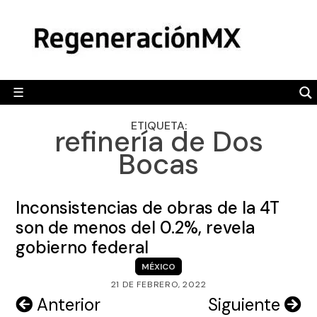
Skip
MÉXICO
to
content
POLÍTICA
MUNDO
☰
RegeneraciónMX
Sitio de noticias libre e independiente
CAMALEÓN
ETIQUETA:
refinería de Dos
OPINIÓN
Bocas
DEPORTES
ENGLISH SECTION
Inconsistencias de obras de la 4T
son de menos del 0.2%, revela
VIDEOS
gobierno federal
MÉXICO
21 DE FEBRERO, 2022
Navegación
Anterior
Siguiente