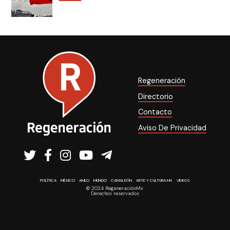
Regeneración
Directorio
Contacto
Aviso De Privacidad
POLÍTICA
MÉXICO
AMLO
MUNDO
CAMALEÓN
ARTE Y CULTURA MX
VIDEOS
© 2024 RegeneraciónMx
Derechos reservados