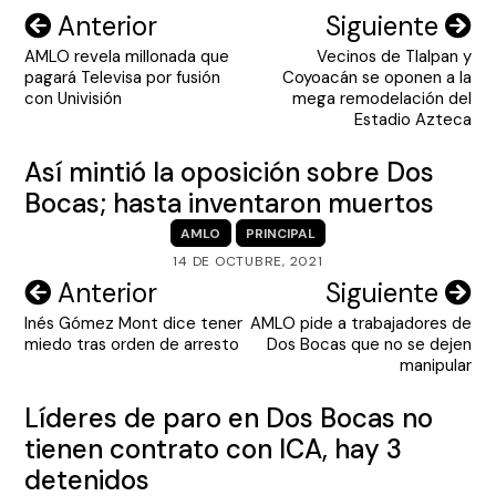
Navegación
Anterior
Siguiente
AMLO revela millonada que
Vecinos de Tlalpan y
de
pagará Televisa por fusión
Coyoacán se oponen a la
entradas
con Univisión
mega remodelación del
Estadio Azteca
Así mintió la oposición sobre Dos
Bocas; hasta inventaron muertos
AMLO
PRINCIPAL
14 DE OCTUBRE, 2021
Navegación
Anterior
Siguiente
Inés Gómez Mont dice tener
AMLO pide a trabajadores de
de
miedo tras orden de arresto
Dos Bocas que no se dejen
entradas
manipular
Líderes de paro en Dos Bocas no
tienen contrato con ICA, hay 3
detenidos