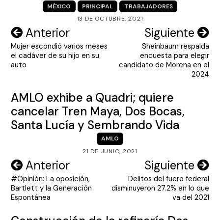
MÉXICO
PRINCIPAL
TRABAJADORES
13 DE OCTUBRE, 2021
Navegación
Anterior
Siguiente
Mujer escondió varios meses
Sheinbaum respalda
de
el cadáver de su hijo en su
encuesta para elegir
entradas
auto
candidato de Morena en el
2024
AMLO exhibe a Quadri; quiere
cancelar Tren Maya, Dos Bocas,
Santa Lucía y Sembrando Vida
AMLO
21 DE JUNIO, 2021
Navegación
Anterior
Siguiente
#Opinión: La oposición,
Delitos del fuero federal
de
Bartlett y la Generación
disminuyeron 27.2% en lo que
entradas
Espontánea
va del 2021