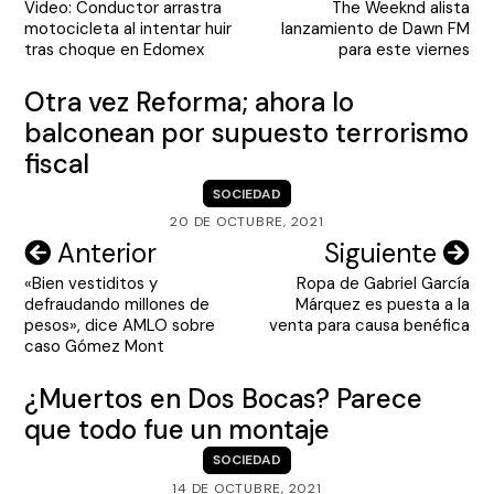
Video: Conductor arrastra
The Weeknd alista
de
motocicleta al intentar huir
lanzamiento de Dawn FM
entradas
tras choque en Edomex
para este viernes
Otra vez Reforma; ahora lo
balconean por supuesto terrorismo
fiscal
SOCIEDAD
20 DE OCTUBRE, 2021
Navegación
Anterior
Siguiente
«Bien vestiditos y
Ropa de Gabriel García
de
defraudando millones de
Márquez es puesta a la
entradas
pesos», dice AMLO sobre
venta para causa benéfica
caso Gómez Mont
¿Muertos en Dos Bocas? Parece
que todo fue un montaje
SOCIEDAD
14 DE OCTUBRE, 2021