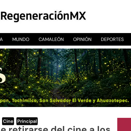
CA
MUNDO
CAMALEÓN
OPINIÓN
DEPORTES
RegeneraciónMX
Sitio de noticias libre e independiente
,
Cine
,
Principal
 retirarse del cine a los