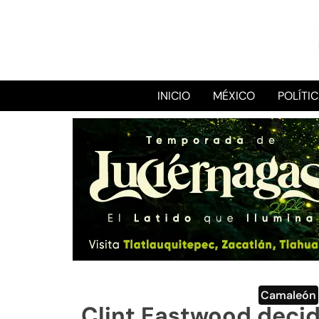
INICIO
MÉXICO
POLÍTI
Camaleón
Clint Eastwood decide