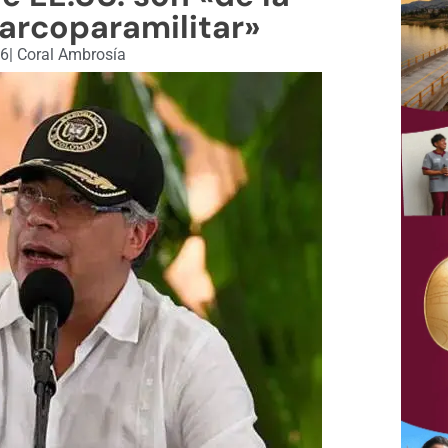
arcoparamilitar»
26
|
Coral Ambrosía