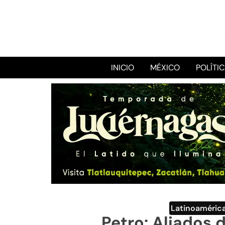
INICIO
MÉXICO
POLÍTI
Latinoaméric
Petro: Aliados d