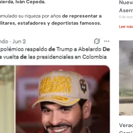
uierda, Iván Cepeda.
Nueva
Asent
cumulado su riqueza por años
de representar a
5 de ma
itares, estafadores y deportistas famosos.
Leer más
Verac