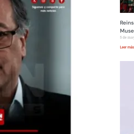
Reins
Muse
5 de ma
Leer más