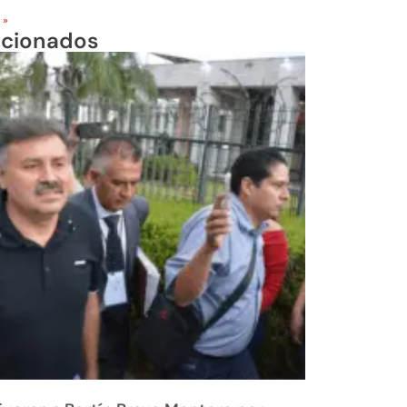
 »
acionados