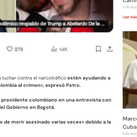
Cami
5 de ma
Leer más
 luchar contra el narcotráfico
estén ayudando a
olombia al crimen», expresó Petro.
l presidente colombiano en una entrevista con
del Gobierno en Bogotá.
Marco
o de morir asesinado varias veces» debido a la
Cuba
5 de ma