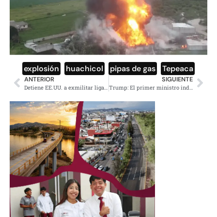
explosión
,
huachicol
,
pipas de gas
,
Tepeaca
ANTERIOR
SIGUIENTE
Detiene EE.UU. a exmilitar ligado a la desaparición de los 43
Trump: El primer ministro indio Modi es «un buen amigo mío»