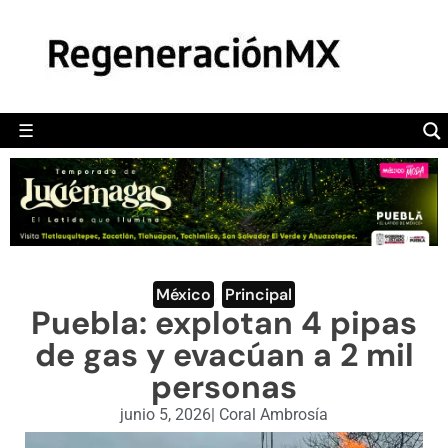
MÉXICO
POLÍTICA
MUNDO
☰
RegeneraciónMX
Sitio de noticias libre e independiente
CAMALEÓN
OPINIÓN
DEPORTES
ENGLISH SECTION
México
,
Principal
Puebla: explotan 4 pipas
VIDEOS
de gas y evacúan a 2 mil
personas
junio 5, 2026
|
Coral Ambrosía