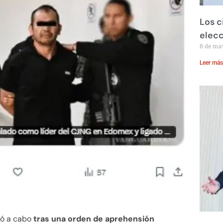
Los c
elecc
8 de ma
Leer más
evó a cabo
tras una orden de aprehensión