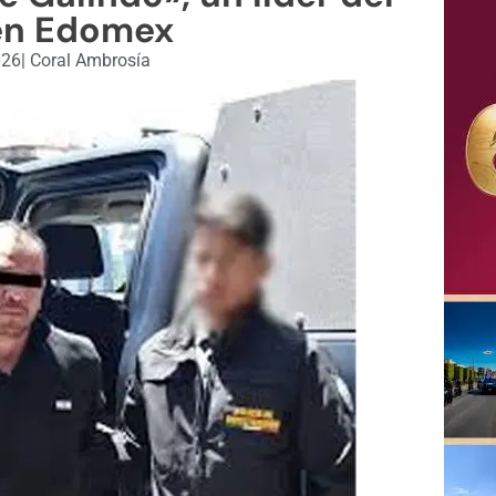
en Edomex
026
|
Coral Ambrosía