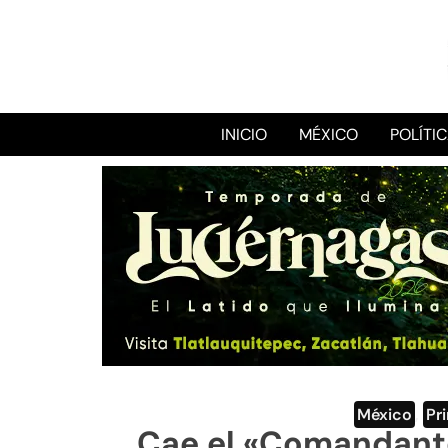
INICIO
MÉXICO
POLÍTI
México
,
Pr
Cae el «Comandante 