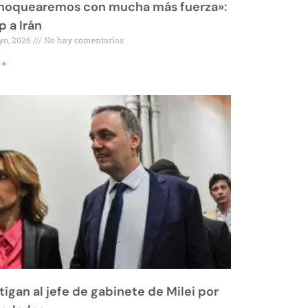
 noquearemos con mucha más fuerza»:
 a Irán
yo, 2026
No hay comentarios
 »
tigan al jefe de gabinete de Milei por