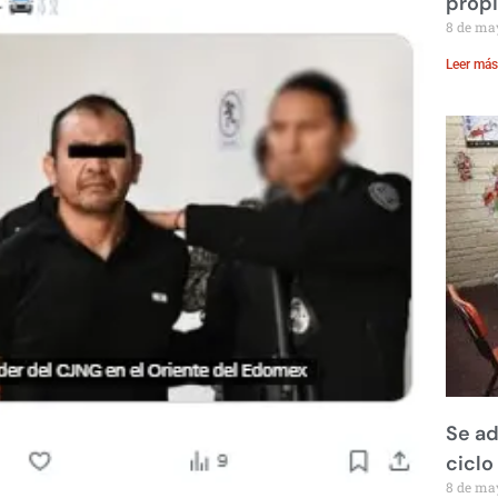
prop
8 de ma
Leer más
Se ad
ciclo
8 de ma