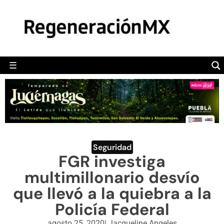
MÉXICO
POLÍTICA
MUNDO
☰
RegeneraciónMX
Sitio de noticias libre e independiente
CAMALEÓN
OPINIÓN
DEPORTES
ENGLISH SECTION
Seguridad
FGR investiga
VIDEOS
multimillonario desvío
que llevó a la quiebra a la
Policía Federal
agosto 25, 2020
|
Jacqueline Angeles