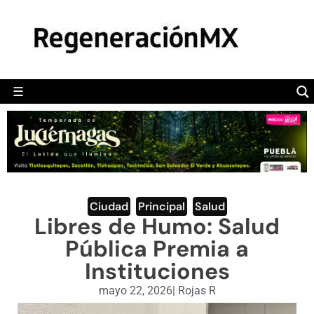
MÉXICO
POLÍTICA
MUNDO
☰
RegeneraciónMX
Sitio de noticias libre e independiente
CAMALEÓN
OPINIÓN
DEPORTES
ENGLISH SECTION
Ciudad
,
Principal
,
Salud
Libres de Humo: Salud
VIDEOS
Pública Premia a
Instituciones
mayo 22, 2026
|
Rojas R