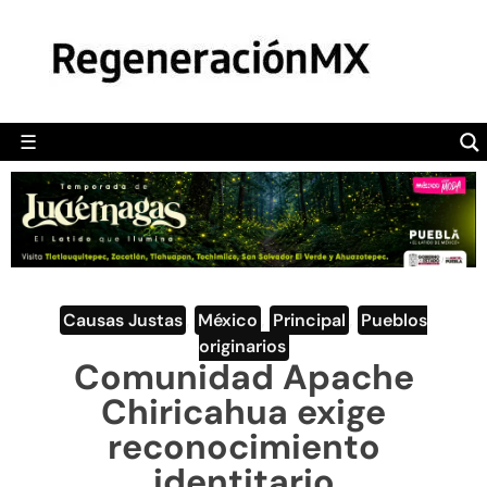
MÉXICO
POLÍTICA
MUNDO
☰
RegeneraciónMX
Sitio de noticias libre e independiente
CAMALEÓN
OPINIÓN
DEPORTES
ENGLISH SECTION
Causas Justas
,
México
,
Principal
,
Pueblos
originarios
VIDEOS
Comunidad Apache
Chiricahua exige
reconocimiento
identitario