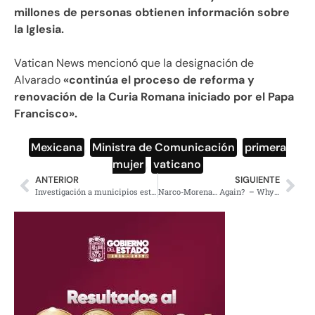
millones de personas obtienen información sobre
la Iglesia.
Vatican News mencionó que la designación de
Alvarado
«continúa el proceso de reforma y
renovación de la Curia Romana iniciado por el Papa
Francisco».
Mexicana
,
Ministra de Comunicación
,
primera
mujer
,
vaticano
ANTERIOR
SIGUIENTE
Investigación a municipios está a cargo de la FGR: Sheinbaum
Narco-Morena… Again? – Why the right’s Narco Narrative keeps failing — Soberanía, the Mexican Politics podcast, Episode 108