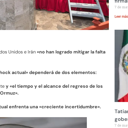
firma
7 de ma
Leer más
dos Unidos e Irán
«no han logrado mitigar la falta
 shock actual» dependerá de dos elementos:
nte
y «el tiempo y el alcance del regreso de los
 Ormuz».
ctual enfrenta una «creciente incertidumbre».
Tatia
gobe
7 de ma