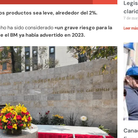
Legis
clari
tos productos sea leve, alrededor del 2%.
7 de ma
echo ha sido considerado
«un grave riesgo para la
Leer más
ue el BM ya había advertido en 2023.
Canad