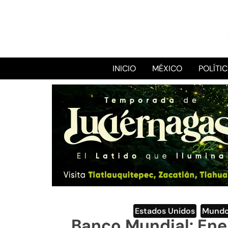
INICIO
MÉXICO
POLÍTI
Estados Unidos
,
Mund
Banco Mundial: Ene