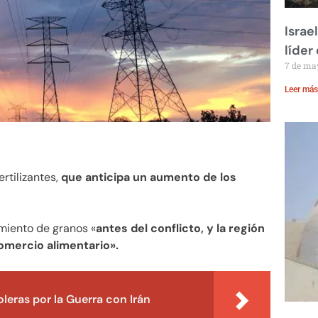
Israe
líder
7 de ma
Leer más
rtilizantes,
que anticipa un aumento de los
imiento de granos «
antes del conflicto, y la región
comercio alimentario».
leras por la Guerra con Irán