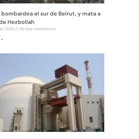
l bombardea el sur de Beirut, y mata a
 de Hezbollah
yo, 2026
No hay comentarios
 »