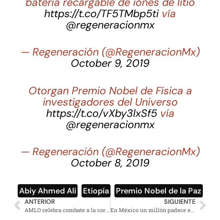
batería recargable de iones de litio
https://t.co/TF5TMbp5ti
vía
@regeneracionmx
— Regeneración (@RegeneracionMx)
October 9, 2019
Otorgan Premio Nobel de Física a
investigadores del Universo
https://t.co/vXby3lxSf5
vía
@regeneracionmx
— Regeneración (@RegeneracionMx)
October 8, 2019
Abiy Ahmed Ali
,
Etiopía
,
Premio Nobel de la Paz
ANTERIOR
SIGUIENTE
AMLO celebra combate a la corrupción en el Poder Judicial, «caso inédito»
En México un millón padece enfermedad de Chagas