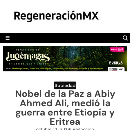
MÉXICO
POLÍTICA
MUNDO
☰
RegeneraciónMX
Sitio de noticias libre e independiente
CAMALEÓN
OPINIÓN
DEPORTES
ENGLISH SECTION
Sociedad
Nobel de la Paz a Abiy
VIDEOS
Ahmed Ali, medió la
guerra entre Etiopía y
Eritrea
octubre 11, 2019
|
Redacción