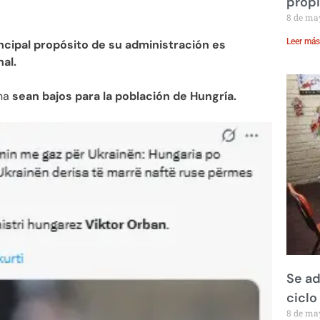
prop
8 de ma
Leer más
incipal propósito de su administración es
al.
na
sean bajos para la población de Hungría.
Se ad
ciclo
8 de ma