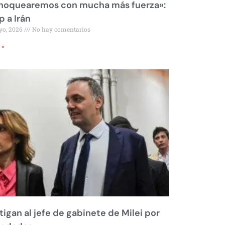
 noquearemos con mucha más fuerza»:
 a Irán
yo, 2026
No hay comentarios
 »
tigan al jefe de gabinete de Milei por