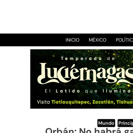
INICIO
MÉXICO
POLÍTI
Mundo
,
Princi
Orbán: No habrá ga