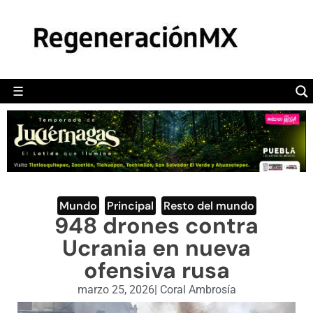
MÉXICO
POLÍTICA
MUNDO
☰
RegeneraciónMX
Sitio de noticias libre e independiente
CAMALEÓN
OPINIÓN
DEPORTES
ENGLISH SECTION
Mundo
,
Principal
,
Resto del mundo
948 drones contra
VIDEOS
Ucrania en nueva
ofensiva rusa
marzo 25, 2026
|
Coral Ambrosía