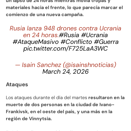
un lapso de 24 horas mientras movía tropas y
materiales hacia el frente, lo que parecía marcar el
comienzo de una nueva campaña.
Rusia lanza 948 drones contra Ucrania
en 24 horas.
#Rusia
#Ucrania
#AtaqueMasivo
#Conflicto
#Guerra
pic.twitter.com/F725LaA3WC
— Isain Sanchez (@isainshnoticias)
March 24, 2026
Ataques
Los ataques durante el día del martes
resultaron en la
muerte de dos personas en la ciudad de Ivano-
Frankivsk, en el oeste del país, y una más en la
región de Vinnytsia.