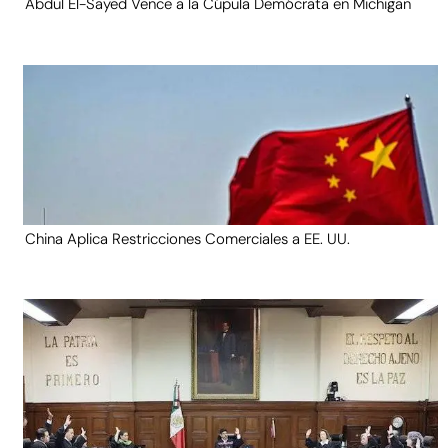
Abdul El-Sayed Vence a la Cúpula Demócrata en Michigan
China Aplica Restricciones Comerciales a EE. UU.