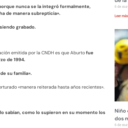
de la
porque nunca se la integró formalmente,
6 de ma
a de manera subrepticia».
Leer más
 siendo grabado.
ación emitida por la CNDH es que Aburto
fue
zo de 1994.
de su familia».
orturado «manera reiterada hasta años recientes».
Niño 
 lo sabían, como lo supieron en su momento los
dos 
6 de ma