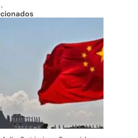
 »
acionados