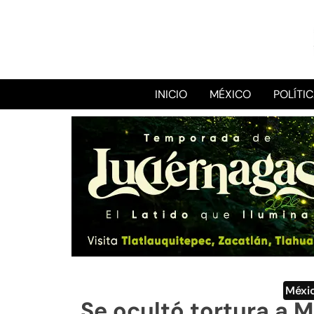
INICIO
MÉXICO
POLÍTI
Méxi
Se ocultó tortura a 