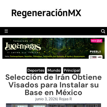
MÉXICO
POLÍTICA
MUNDO
☰
RegeneraciónMX
Sitio de noticias libre e independiente
CAMALEÓN
OPINIÓN
DEPORTES
ENGLISH SECTION
Deportes
,
Mundo
,
Principal
Selección de Irán Obtiene
VIDEOS
Visados para Instalar su
Base en México
junio 3, 2026
|
Rojas R