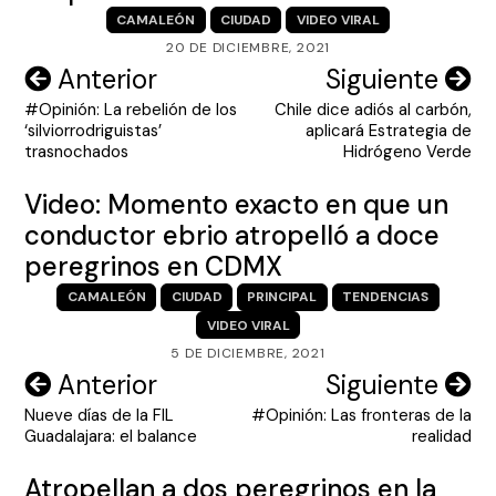
CAMALEÓN
CIUDAD
VIDEO VIRAL
20 DE DICIEMBRE, 2021
Navegación
Anterior
Siguiente
#Opinión: La rebelión de los
Chile dice adiós al carbón,
de
‘silviorrodriguistas’
aplicará Estrategia de
entradas
trasnochados
Hidrógeno Verde
Video: Momento exacto en que un
conductor ebrio atropelló a doce
peregrinos en CDMX
CAMALEÓN
CIUDAD
PRINCIPAL
TENDENCIAS
VIDEO VIRAL
5 DE DICIEMBRE, 2021
Navegación
Anterior
Siguiente
Nueve días de la FIL
#Opinión: Las fronteras de la
de
Guadalajara: el balance
realidad
entradas
Atropellan a dos peregrinos en la