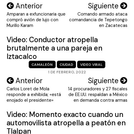
Navegación
Anterior
Siguiente
Amparan a exfuncionaria que
Comando armado ataca
de
compró avión de lujo con
comandancia de Tepetongo
entradas
Murillo Karam
en Zacatecas
Video: Conductor atropella
brutalmente a una pareja en
Iztacalco
CAMALEÓN
CIUDAD
VIDEO VIRAL
1 DE FEBRERO, 2022
Navegación
Anterior
Siguiente
Carlos Loret de Mola
14 procuradores y 27 fiscales
de
responde a exhibida; «está
de EE.UU. respaldan a México
entradas
enojado el presidente»
en demanda contra armas
Video: Momento exacto cuando un
automovilista atropella a peatón en
Tlalpan