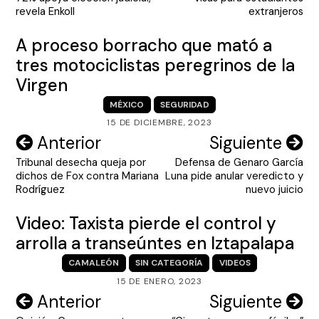
entradas
revela Enkoll
extranjeros
A proceso borracho que mató a
tres motociclistas peregrinos de la
Virgen
MÉXICO
SEGURIDAD
15 DE DICIEMBRE, 2023
Navegación
Anterior
Siguiente
Tribunal desecha queja por
Defensa de Genaro García
de
dichos de Fox contra Mariana
Luna pide anular veredicto y
entradas
Rodríguez
nuevo juicio
Video: Taxista pierde el control y
arrolla a transeúntes en Iztapalapa
CAMALEÓN
SIN CATEGORÍA
VIDEOS
15 DE ENERO, 2023
Navegación
Anterior
Siguiente