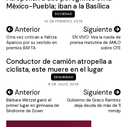
México-Puebla; iban a la Basílica
SOCIEDAD
10 DE FEBRERO, 2019
Navegación
Anterior
Siguiente
Otra vez critican a Yalitza
EN VIVO: Vea la rueda de
de
Aparicio por su vestido en
prensa matutina de AMLO
entradas
premios BAFTA
sobre CFE
Conductor de camión atropella a
ciclista, este muere en el lugar
SEGURIDAD
8 DE JULIO, 2018
Navegación
Anterior
Siguiente
Bárbara Wetzel ganó el
Gobierno de Graco Ramírez
de
primer lugar en gimnasia de
deja deuda de más de 11
entradas
Síndrome de Down
mmdp