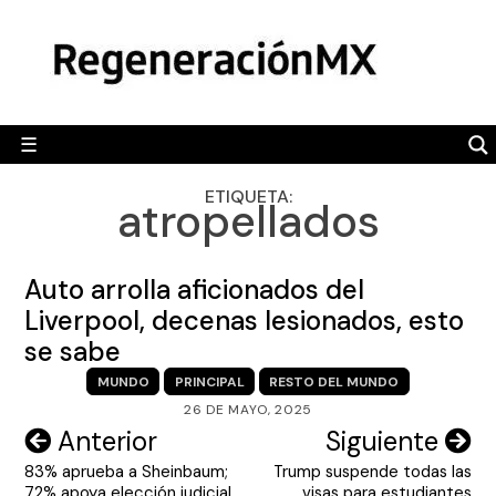
Skip
MÉXICO
to
content
POLÍTICA
MUNDO
☰
RegeneraciónMX
Sitio de noticias libre e independiente
CAMALEÓN
ETIQUETA:
atropellados
OPINIÓN
DEPORTES
Auto arrolla aficionados del
ENGLISH SECTION
Liverpool, decenas lesionados, esto
se sabe
VIDEOS
MUNDO
PRINCIPAL
RESTO DEL MUNDO
26 DE MAYO, 2025
Navegación
Anterior
Siguiente
83% aprueba a Sheinbaum;
Trump suspende todas las
de
72% apoya elección judicial,
visas para estudiantes