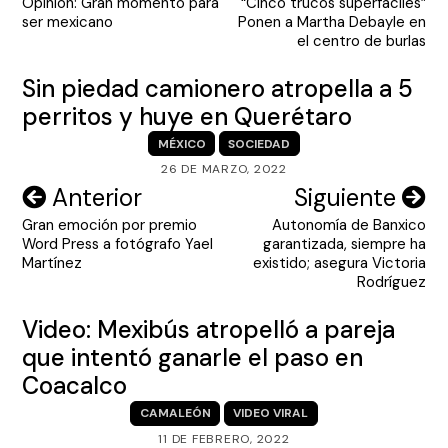
Opinión: Gran momento para
“Cinco trucos superfáciles”
de
ser mexicano
Ponen a Martha Debayle en
entradas
el centro de burlas
Sin piedad camionero atropella a 5
perritos y huye en Querétaro
MÉXICO
SOCIEDAD
26 DE MARZO, 2022
Navegación
Anterior
Siguiente
Gran emoción por premio
Autonomía de Banxico
de
Word Press a fotógrafo Yael
garantizada, siempre ha
entradas
Martínez
existido; asegura Victoria
Rodríguez
Video: Mexibús atropelló a pareja
que intentó ganarle el paso en
Coacalco
CAMALEÓN
VIDEO VIRAL
11 DE FEBRERO, 2022