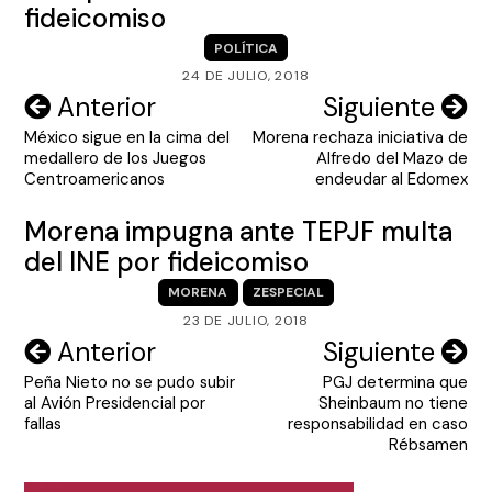
fideicomiso
POLÍTICA
24 DE JULIO, 2018
Navegación
Anterior
Siguiente
México sigue en la cima del
Morena rechaza iniciativa de
de
medallero de los Juegos
Alfredo del Mazo de
entradas
Centroamericanos
endeudar al Edomex
Morena impugna ante TEPJF multa
del INE por fideicomiso
MORENA
ZESPECIAL
23 DE JULIO, 2018
Navegación
Anterior
Siguiente
Peña Nieto no se pudo subir
PGJ determina que
de
al Avión Presidencial por
Sheinbaum no tiene
entradas
fallas
responsabilidad en caso
Rébsamen