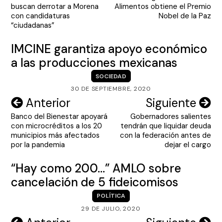
de
buscan derrotar a Morena
Alimentos obtiene el Premio
entradas
con candidaturas
Nobel de la Paz
“ciudadanas”
IMCINE garantiza apoyo económico
a las producciones mexicanas
SOCIEDAD
30 DE SEPTIEMBRE, 2020
Navegación
Anterior
Siguiente
Banco del Bienestar apoyará
Gobernadores salientes
de
con microcréditos a los 20
tendrán que liquidar deuda
entradas
municipios más afectados
con la federación antes de
por la pandemia
dejar el cargo
“Hay como 200…” AMLO sobre
cancelación de 5 fideicomisos
POLÍTICA
29 DE JULIO, 2020