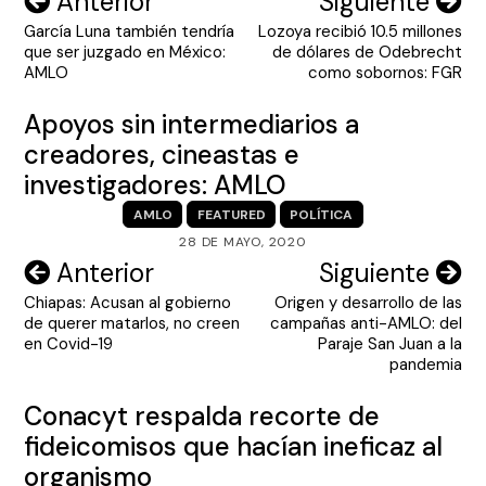
Navegación
Anterior
Siguiente
García Luna también tendría
Lozoya recibió 10.5 millones
de
que ser juzgado en México:
de dólares de Odebrecht
entradas
AMLO
como sobornos: FGR
Apoyos sin intermediarios a
creadores, cineastas e
investigadores: AMLO
AMLO
FEATURED
POLÍTICA
28 DE MAYO, 2020
Navegación
Anterior
Siguiente
Chiapas: Acusan al gobierno
Origen y desarrollo de las
de
de querer matarlos, no creen
campañas anti-AMLO: del
entradas
en Covid-19
Paraje San Juan a la
pandemia
Conacyt respalda recorte de
fideicomisos que hacían ineficaz al
organismo