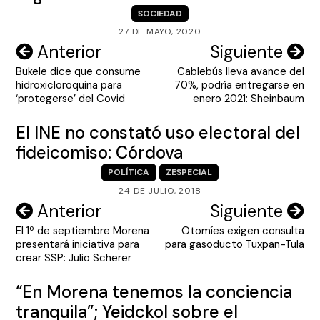
SOCIEDAD
27 DE MAYO, 2020
Navegación
Anterior
Siguiente
Bukele dice que consume
Cablebús lleva avance del
de
hidroxicloroquina para
70%, podría entregarse en
entradas
‘protegerse’ del Covid
enero 2021: Sheinbaum
El INE no constató uso electoral del
fideicomiso: Córdova
POLÍTICA
ZESPECIAL
24 DE JULIO, 2018
Navegación
Anterior
Siguiente
El 1º de septiembre Morena
Otomíes exigen consulta
de
presentará iniciativa para
para gasoducto Tuxpan-Tula
entradas
crear SSP: Julio Scherer
“En Morena tenemos la conciencia
tranquila”; Yeidckol sobre el