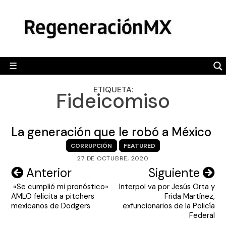
Skip
MÉXICO
to
content
POLÍTICA
MUNDO
☰
RegeneraciónMX
Sitio de noticias libre e independiente
CAMALEÓN
ETIQUETA:
Fideicomiso
OPINIÓN
DEPORTES
La generación que le robó a México
ENGLISH SECTION
CORRUPCIÓN
FEATURED
27 DE OCTUBRE, 2020
VIDEOS
Navegación
Anterior
Siguiente
«Se cumplió mi pronóstico»
Interpol va por Jesús Orta y
de
AMLO felicita a pitchers
Frida Martínez,
entradas
mexicanos de Dodgers
exfuncionarios de la Policía
Federal