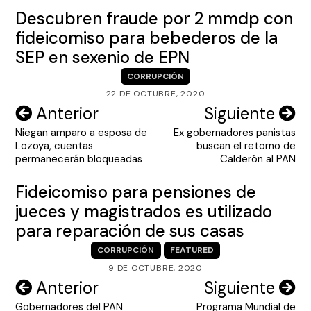
Descubren fraude por 2 mmdp con
fideicomiso para bebederos de la
SEP en sexenio de EPN
CORRUPCIÓN
22 DE OCTUBRE, 2020
Navegación
Anterior
Siguiente
Niegan amparo a esposa de
Ex gobernadores panistas
de
Lozoya, cuentas
buscan el retorno de
entradas
permanecerán bloqueadas
Calderón al PAN
Fideicomiso para pensiones de
jueces y magistrados es utilizado
para reparación de sus casas
CORRUPCIÓN
FEATURED
9 DE OCTUBRE, 2020
Navegación
Anterior
Siguiente
Gobernadores del PAN
Programa Mundial de