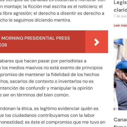
Legis
 montaje; la ficción mal escrita es el noticiero; el
clari
s libre agresión; el derecho a disentir es derecho a
7 de ma
ncho le seguimos diciendo mentira.
Leer más
 MORNING PRESIDENTIAL PRESS
026
labares que hacen pasar por periodistas a
en los medios masivos no está exento de principios
mpromiso de mantener la fidelidad de los hechos
chos, sacarlos de contexto o inventarlos no es
intención de confundir y manipular la opinión
de ser en términos del bien común.
donan la ética, es legítimo evidenciar quién es
ue los ciudadanos contribuyamos con la labor
Canad
 honestidad; es éste el compromiso que me tuvo en