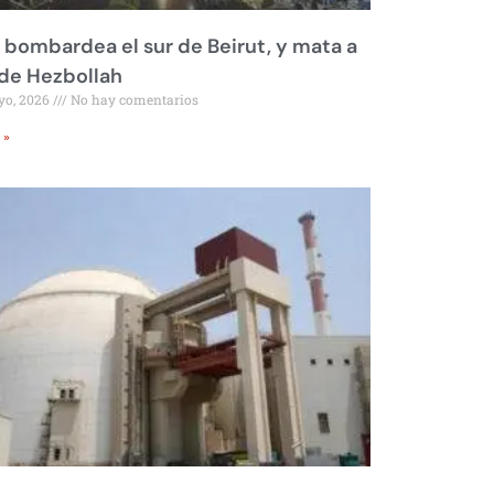
l bombardea el sur de Beirut, y mata a
 de Hezbollah
yo, 2026
No hay comentarios
 »