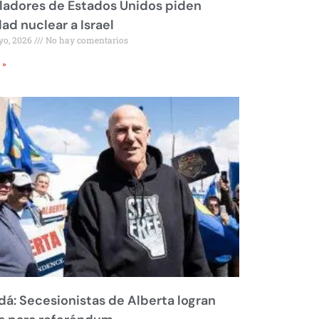
ladores de Estados Unidos piden
dad nuclear a Israel
yo, 2026
No hay comentarios
 »
á: Secesionistas de Alberta logran