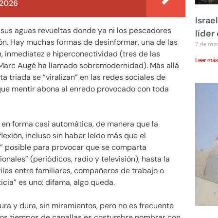
 2026
Israe
y sus aguas revueltas donde ya ni los pescadores
líder
ión. Hay muchas formas de desinformar, una de las
7 de ma
, inmediatez e hiperconectividad (tres de las
Leer más
s Marc Augé ha llamado sobremodernidad). Más allá
a triada se “viralizan” en las redes sociales de
orque mentir abona al enredo provocado con toda
 en forma casi automática, de manera que la
lexión, incluso sin haber leído más que el
o” posible para provocar que se comparta
nales” (periódicos, radio y televisión), hasta la
iles entre familiares, compañeros de trabajo o
ticia” es uno: difama, algo queda.
ra y dura, sin miramientos, pero no es frecuente
estos tiempos de canallas es costumbre nombrar con