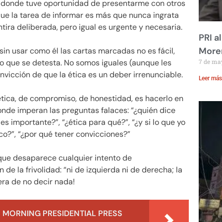
n donde tuve oportunidad de presentarme con otros
que la tarea de informar es más que nunca ingrata
ira deliberada, pero igual es urgente y necesaria.
PRI a
Moren
sin usar como él las cartas marcadas no es fácil,
lo que se detesta. No somos iguales (aunque les
7 de ma
onvicción de que la ética es un deber irrenunciable.
Leer más
ética, de compromiso, de honestidad, es hacerlo en
nde imperan las preguntas falaces: “¿quién dice
s importante?”, “¿ética para qué?”, “¿y si lo que yo
ico?”, “¿por qué tener convicciones?”
 que desaparece cualquier intento de
 de la frivolidad: “ni de izquierda ni de derecha; la
era de no decir nada!
 MORNING PRESIDENTIAL PRESS