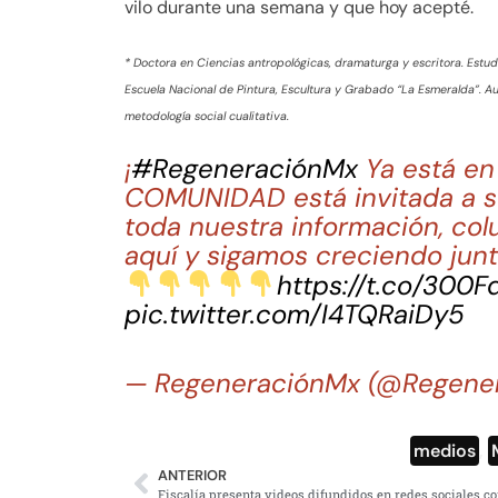
vilo durante una semana y que hoy acepté.
* Doctora en Ciencias antropológicas, dramaturga y escritora. Estudi
Escuela Nacional de Pintura, Escultura y Grabado “La Esmeralda”. Au
metodología social cualitativa.
¡
#RegeneraciónMx
Ya está e
COMUNIDAD está invitada a su
toda nuestra información, col
aquí y sigamos creciendo junt
https://t.co/300
pic.twitter.com/I4TQRaiDy5
— RegeneraciónMx (@Regene
medios
,
ANTERIOR