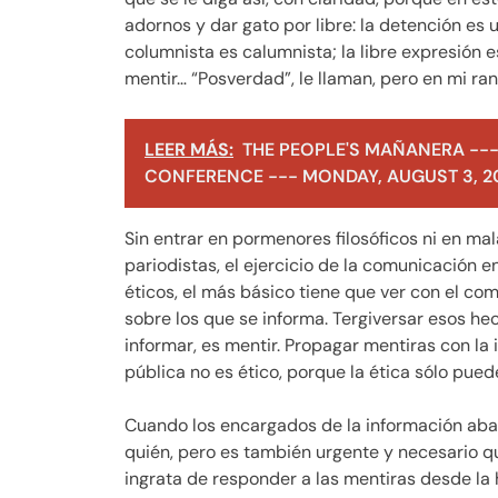
adornos y dar gato por libre: la detención es un
columnista es calumnista; la libre expresión e
mentir… “Posverdad”, le llaman, pero en mi ra
LEER MÁS:
THE PEOPLE'S MAÑANERA ---
CONFERENCE --- MONDAY, AUGUST 3, 2
Sin entrar en pormenores filosóficos ni en ma
pariodistas, el ejercicio de la comunicación 
éticos, el más básico tiene que ver con el co
sobre los que se informa. Tergiversar esos he
informar, es mentir. Propagar mentiras con la 
pública no es ético, porque la ética sólo pue
Cuando los encargados de la información aban
quién, pero es también urgente y necesario q
ingrata de responder a las mentiras desde la