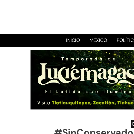
INICIO
MÉXICO
POLÍTI
#SinConservadore