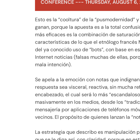
CONFERENCE --- THURSDAY, AUGUST 6,
Esto es la “cooltura” de la “pusmodernidad” 
ganan, porque la apuesta es a la total confus
más eficaces es la combinación de saturación
características de lo que el etnólogo francé
del ya conocido uso de “bots”, con base en est
Internet noticias (falsas muchas de ellas, p
mala intención).
Se apela a la emoción con notas que indignan
respuesta sea visceral, reactiva, sin mucha ref
encabezado, el cual será lo más “escandalos
masivamente en los medios, desde los “tradicio
mensajería por aplicaciones de teléfonos móv
vecinos. El propósito de quienes lanzan la “no
La estrategia que describo es manipulación pu
que se le diga así, con claridad, porque en 