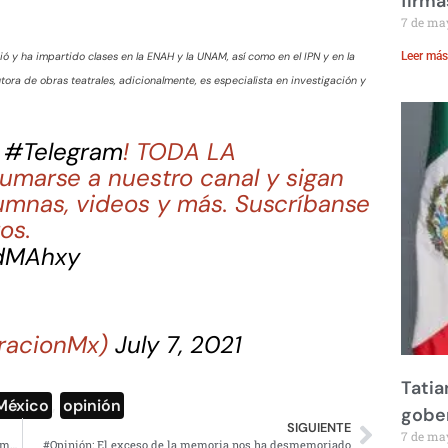
firma
7 de ma
ó y ha impartido clases en la ENAH y la UNAM, así como en el IPN y en la
Leer más
tora de obras teatrales, adicionalmente, es especialista en investigación y
n
#Telegram
! TODA LA
marse a nuestro canal y sigan
umnas, videos y más. Suscríbanse
os.
FdMAhxy
racionMx)
July 7, 2021
Tatia
México
,
opinión
gobe
SIGUIENTE
7 de ma
Fiscalía presenta videos difundidos en redes sociales como pruebas contra YosStop
#Opinión: El exceso de la memoria nos ha desmemoriado