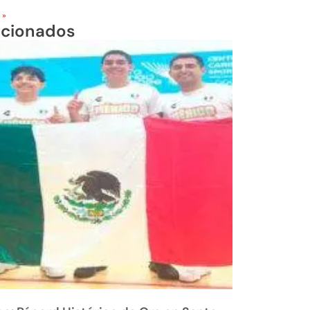
 »
acionados