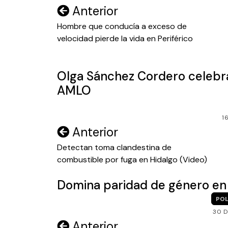
Navegación
Anterior
de
Hombre que conducía a exceso de
velocidad pierde la vida en Periférico
entradas
Olga Sánchez Cordero celebra
AMLO
1
Navegación
Anterior
de
Detectan toma clandestina de
combustible por fuga en Hidalgo (Video)
entradas
Domina paridad de género en
POL
30 D
Navegación
Anterior