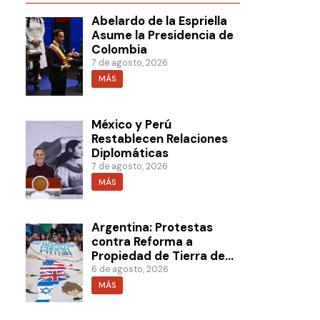
Abelardo de la Espriella
Asume la Presidencia de
Colombia
7 de agosto, 2026
MÁS
México y Perú
Restablecen Relaciones
Diplomáticas
7 de agosto, 2026
MÁS
Argentina: Protestas
contra Reforma a
Propiedad de Tierra de
Milei
6 de agosto, 2026
MÁS