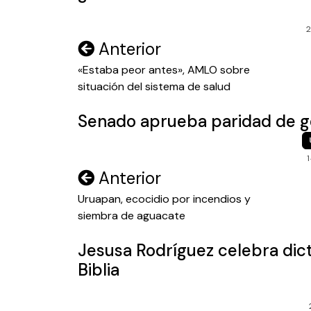
2
Navegación
Anterior
de
«Estaba peor antes», AMLO sobre
situación del sistema de salud
entradas
Senado aprueba paridad de g
Navegación
Anterior
de
Uruapan, ecocidio por incendios y
siembra de aguacate
entradas
Jesusa Rodríguez celebra dict
Biblia