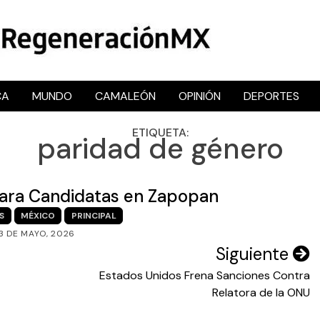
CA
MUNDO
CAMALEÓN
OPINIÓN
DEPORTES
RegeneraciónMX
Sitio de noticias libre e independiente
ETIQUETA:
paridad de género
 para Candidatas en Zapopan
S
MÉXICO
PRINCIPAL
3 DE MAYO, 2026
Siguiente
Estados Unidos Frena Sanciones Contra
Relatora de la ONU