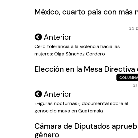
México, cuarto país con más 
25 
Navegación
Anterior
de
Cero tolerancia a la violencia hacia las
mujeres: Olga Sánchez Cordero
entradas
Elección en la Mesa Directiva
COLUMNA
21
Navegación
Anterior
de
«Figuras nocturnas», documental sobre el
genocidio maya en Guatemala
entradas
Cámara de Diputados aprueb
género