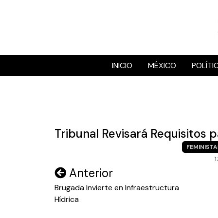
Skip
to
content
INICIO
MÉXICO
POLÍTI
Tribunal Revisará Requisitos
FEMINISTA
1
Navegación
Anterior
de
Brugada Invierte en Infraestructura
Hídrica
entradas