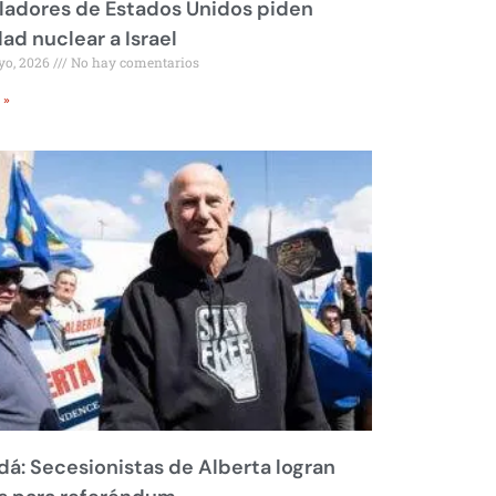
ladores de Estados Unidos piden
dad nuclear a Israel
yo, 2026
No hay comentarios
 »
á: Secesionistas de Alberta logran