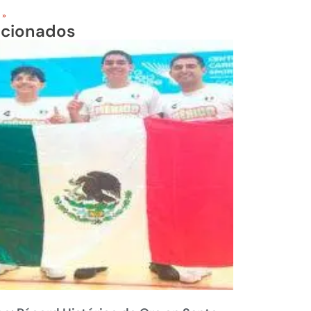
 »
acionados