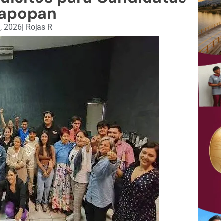
Zapopan
, 2026
|
Rojas R