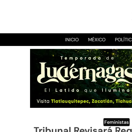
INICIO
MÉXICO
POLÍTI
Feministas
,
Tribunal Revisará Re