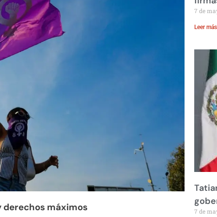
firma
7 de ma
Leer más
Tatia
gobe
l y derechos máximos
7 de ma