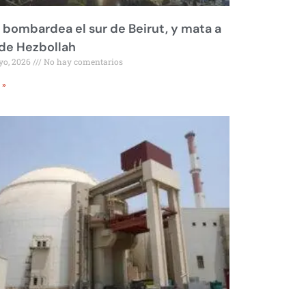
l bombardea el sur de Beirut, y mata a
 de Hezbollah
yo, 2026
No hay comentarios
 »