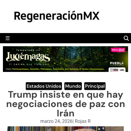
MÉXICO
POLÍTICA
MUNDO
☰
RegeneraciónMX
Sitio de noticias libre e independiente
CAMALEÓN
OPINIÓN
DEPORTES
ENGLISH SECTION
Estados Unidos
,
Mundo
,
Principal
Trump insiste en que hay
VIDEOS
negociaciones de paz con
Irán
marzo 24, 2026
|
Rojas R