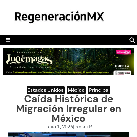
MÉXICO
POLÍTICA
MUNDO
☰
RegeneraciónMX
Sitio de noticias libre e independiente
CAMALEÓN
OPINIÓN
DEPORTES
ENGLISH SECTION
Estados Unidos
,
México
,
Principal
Caída Histórica de
VIDEOS
Migración Irregular en
México
junio 1, 2026
|
Rojas R