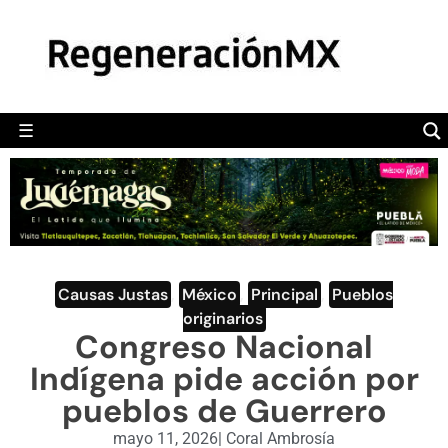
MÉXICO
POLÍTICA
MUNDO
☰
RegeneraciónMX
Sitio de noticias libre e independiente
CAMALEÓN
OPINIÓN
DEPORTES
ENGLISH SECTION
Causas Justas
,
México
,
Principal
,
Pueblos
originarios
VIDEOS
Congreso Nacional
Indígena pide acción por
pueblos de Guerrero
mayo 11, 2026
|
Coral Ambrosía