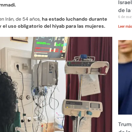
Israe
ammadi.
de la 
6 de ma
n Irán, de 54 años,
ha estado luchando durante
el uso obligatorio del hiyab para las mujeres.
Leer más
Trump