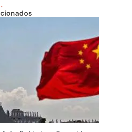
 »
acionados