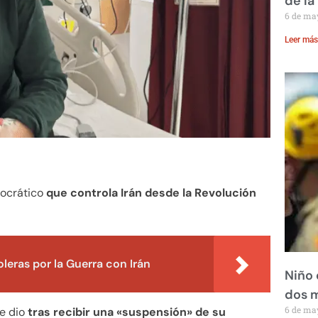
de la
6 de ma
Leer más
eocrático
que controla Irán desde la Revolución
leras por la Guerra con Irán
Niño 
dos 
6 de ma
se dio
tras recibir una «suspensión» de su