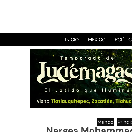
INICIO
MÉXICO
POLÍTI
Mundo
,
Princi
Narges Mohammadi 