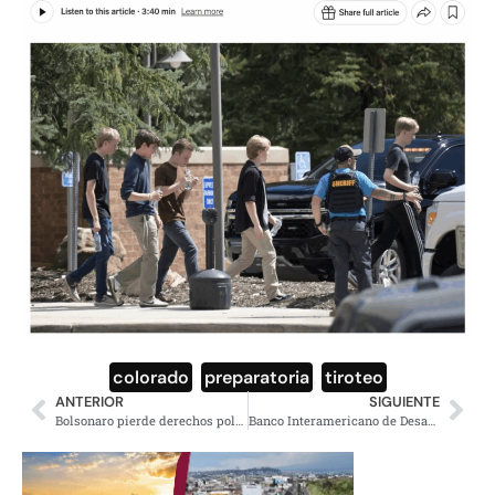
colorado
,
preparatoria
,
tiroteo
ANTERIOR
SIGUIENTE
Bolsonaro pierde derechos políticos, condena de 26 años de cárcel
Banco Interamericano de Desarrollo ofrece a México 25 mil millones USD