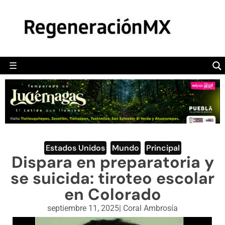
MÉXICO
POLÍTICA
MUNDO
☰
RegeneraciónMX
Sitio de noticias libre e independiente
CAMALEÓN
OPINIÓN
DEPORTES
ENGLISH SECTION
Estados Unidos
,
Mundo
,
Principal
Dispara en preparatoria y
VIDEOS
se suicida: tiroteo escolar
en Colorado
septiembre 11, 2025
|
Coral Ambrosía