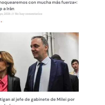
 noquearemos con mucha más fuerza»:
 a Irán
yo, 2026
No hay comentarios
 »
tigan al jefe de gabinete de Milei por