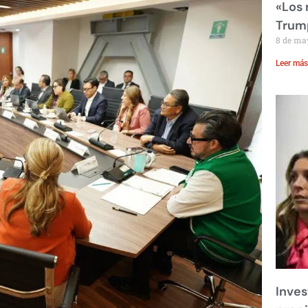
«Los
Trump
8 de ma
Leer más
Inves