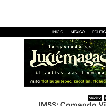
INICIO
MÉXICO
POLÍTI
México
,
IMSS: Comando Vig