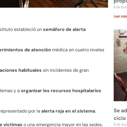
prop
8 de ma
Leer más
nstituto estableció un
semáforo de alerta
uerimientos de atención
médica en cuatro niveles
aciones habituales
sin incidentes de gran
blemas y a
organizar los recursos hospitalarios
Se ad
 representado por la
alerta roja en el sistema
.
ciclo
e víctimas
o una emergencia mayor en las sedes.
8 de ma