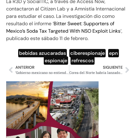
La R3D y SocialTIC, a través de Access Now,
contactaron al Citizen Lab y a Amnistía Internacional
para estudiar el caso. La investigación dio como
resultado el informe ‘
Bitter Sweet: Supporters of
Mexico’s Soda Tax Targeted With NSO Exploit Links
‘,
publicado este sábado 11 de febrero.
bebidas azucaradas
,
ciberespionaje
,
epn
,
espionaje
,
refrescos
ANTERIOR
SIGUIENTE
‘Gobierno mexicano no entiende la estrategia de Trump’: AMLO
Corea del Norte habría lanzado misil en dirección al mar de Japón