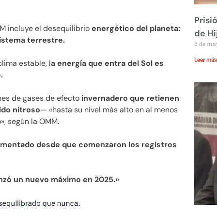
Prisi
M incluye el desequilibrio
energético del planeta:
de Hi
sistema terrestre.
6 de ma
Leer más
lima estable, l
a energía que entra del Sol es
.
nes de gases de efecto
invernadero que retienen
ido nitroso
— «hasta su nivel más alto en al menos
», según la OMM.
umentado desde que comenzaron los registros
nzó un nuevo máximo en 2025.»