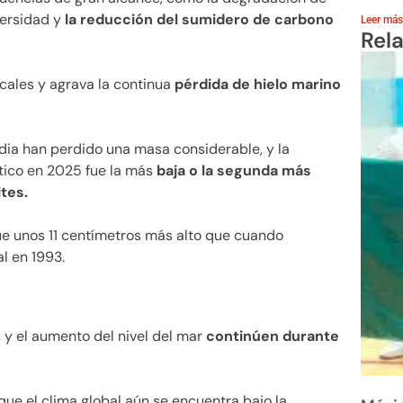
versidad y
la reducción del sumidero de carbono
Leer más
Rel
cales y agrava la continua
pérdida de hielo marino
ndia han perdido una masa considerable, y la
tico en 2025 fue la más
baja o la segunda más
ites.
fue unos 11 centímetros más alto que cuando
al en 1993.
 y el aumento del nivel del mar
continúen durante
que el clima global aún se encuentra bajo la