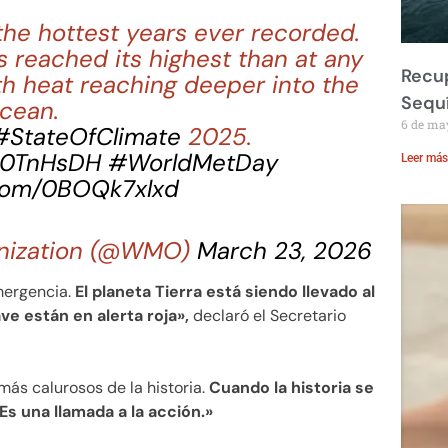
the hottest years ever recorded.
 reached its highest than at any
Recup
th heat reaching deeper into the
Sequ
cean.
6 de ma
#StateOfClimate
2025.
eI0TnHsDH
#WorldMetDay
Leer más
.com/0BOQk7xlxd
anization (@WMO)
March 23, 2026
mergencia.
El planeta Tierra está siendo llevado al
ve están en alerta roja»,
declaró el Secretario
ás calurosos de la historia.
Cuando la historia se
Es una llamada a la acción.»