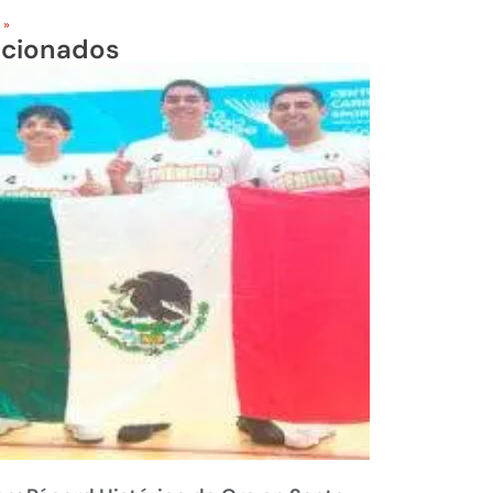
 »
acionados