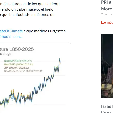
PRI a
Moren
7 de ma
Leer más
Israe