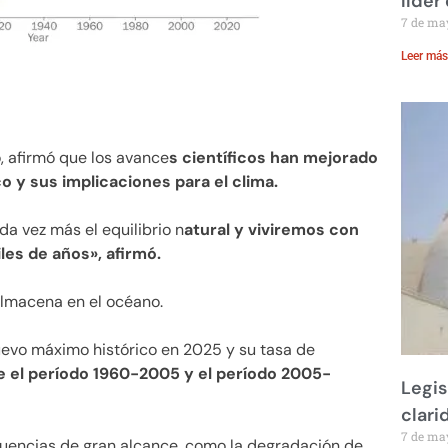
líder
7 de ma
Leer más
, afirmó que los avance
s científicos han mejorado
o y sus implicaciones para el clima.
a vez más el equilibrio n
atural y viviremos con
es de años», afirmó.
almacena en el océano.
uevo máximo histórico en 2025 y su tasa de
e el período 1960-2005 y el período 2005-
Legis
clari
7 de ma
cuencias de gran alcance, como la degradación de