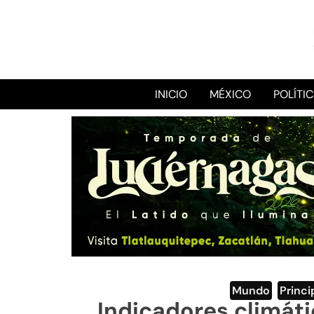
INICIO
MÉXICO
POLÍTI
Mundo
,
Princi
Indicadores climáti