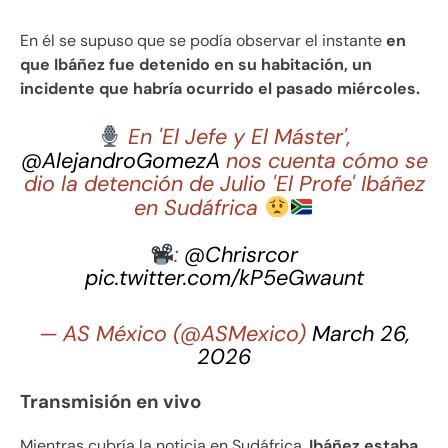
En él se supuso que se podía observar el instante
en
que Ibáñez fue detenido en su habitación, un
incidente que habría ocurrido el pasado miércoles.
En 'El Jefe y El Máster',
@AlejandroGomezA
nos cuenta cómo se
dio la detención de Julio 'El Profe' Ibáñez
en Sudáfrica
:
@Chrisrcor
pic.twitter.com/kP5eGwaunt
— AS México (@ASMexico)
March 26,
2026
Transmisión en vivo
Mientras cubría la noticia en Sudáfrica,
Ibáñez estaba