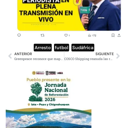
Arresto
,
futbol
,
Sudáfrica
ANTERIOR
SIGUIENTE
Greenpeace reconoce que mapa de derrame es ilustrativa
COSCO Shipping reanuda las reservas en Oriente Medio