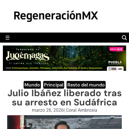
MÉXICO
POLÍTICA
MUNDO
☰
RegeneraciónMX
Sitio de noticias libre e independiente
CAMALEÓN
OPINIÓN
DEPORTES
ENGLISH SECTION
Mundo
,
Principal
,
Resto del mundo
Julio Ibáñez liberado tras
VIDEOS
su arresto en Sudáfrica
marzo 26, 2026
|
Coral Ambrosía