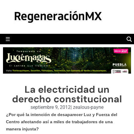
MÉXICO
POLÍTICA
MUNDO
☰
RegeneraciónMX
Sitio de noticias libre e independiente
CAMALEÓN
OPINIÓN
DEPORTES
ENGLISH SECTION
La electricidad un
VIDEOS
derecho constitucional
septiembre 9, 2012
|
zealous-payne
¿Por qué la intención de desaparecer Luz y Fuerza del
Centro afectando así a miles de trabajadores de una
manera injusta?