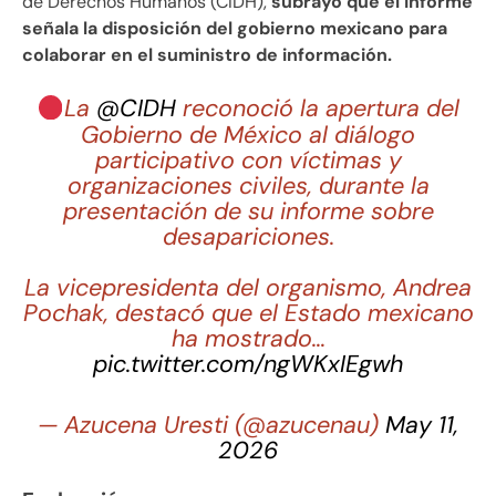
de Derechos Humanos (CIDH),
subrayó que el informe
señala la disposición del gobierno mexicano para
colaborar en el suministro de información.
La
@CIDH
reconoció la apertura del
Gobierno de México al diálogo
participativo con víctimas y
organizaciones civiles, durante la
presentación de su informe sobre
desapariciones.
La vicepresidenta del organismo, Andrea
Pochak, destacó que el Estado mexicano
ha mostrado…
pic.twitter.com/ngWKxIEgwh
— Azucena Uresti (@azucenau)
May 11,
2026