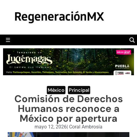
MÉXICO
POLÍTICA
MUNDO
☰
RegeneraciónMX
Sitio de noticias libre e independiente
CAMALEÓN
OPINIÓN
DEPORTES
ENGLISH SECTION
México
,
Principal
Comisión de Derechos
VIDEOS
Humanos reconoce a
México por apertura
mayo 12, 2026
|
Coral Ambrosía