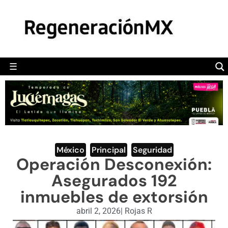
MÉXICO
POLÍTICA
MUNDO
☰
RegeneraciónMX
Sitio de noticias libre e independiente
CAMALEÓN
OPINIÓN
DEPORTES
ENGLISH SECTION
México
,
Principal
,
Seguridad
Operación Desconexión:
VIDEOS
Asegurados 192
inmuebles de extorsión
abril 2, 2026
|
Rojas R