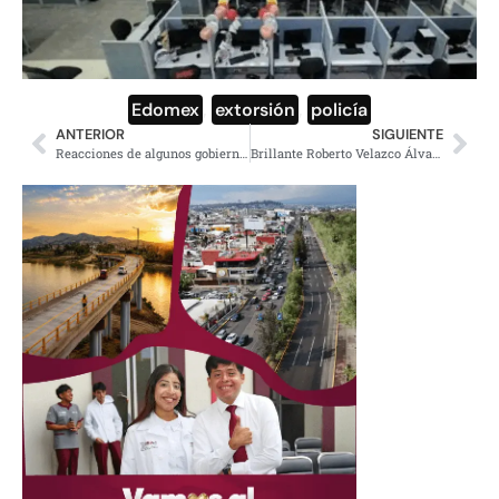
Edomex
,
extorsión
,
policía
ANTERIOR
SIGUIENTE
Reacciones de algunos gobiernos frente a la crisis del petróleo
Brillante Roberto Velazco Álvarez a Relaciones Exteriores