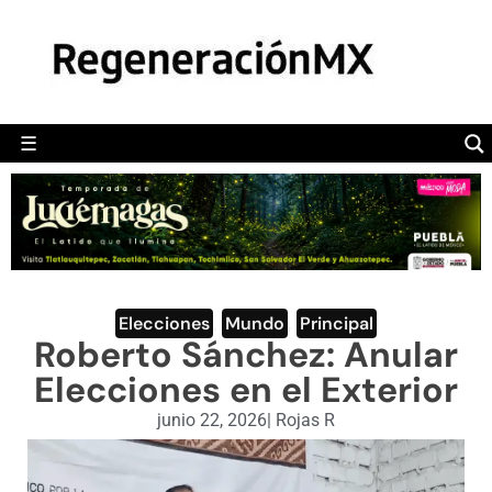
MÉXICO
POLÍTICA
MUNDO
☰
RegeneraciónMX
Sitio de noticias libre e independiente
CAMALEÓN
OPINIÓN
DEPORTES
ENGLISH SECTION
Elecciones
,
Mundo
,
Principal
Roberto Sánchez: Anular
VIDEOS
Elecciones en el Exterior
junio 22, 2026
|
Rojas R