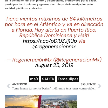
En la definición del plan piloto y del programa, promovidos por la Sader,
participan instituciones y agentes científicos, de investigación y de
sanidad, públicos y privados.
Tiene vientos máximos de 64 kilómetros
por hora en el Atlántico y va en dirección
a Florida. Hay alerta en Puerto Rico,
República Dominicana y Haití
https://t.co/pDlUZJj1Up
vía
@regeneracionmx
— RegeneraciónMx (@RegeneracionMx)
August 25, 2019
maíz
,
SADER
,
Tamaulipas
ANTERIOR
SIGUIENTE
Toma fuerza tormenta ‘Dorian’, será huracán el martes, pronostican
G7: entre tensiones comerciales y la crisis de la Amazonia