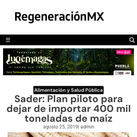
MÉXICO
POLÍTICA
MUNDO
☰
RegeneraciónMX
Sitio de noticias libre e independiente
CAMALEÓN
OPINIÓN
DEPORTES
ENGLISH SECTION
Alimentación y Salud Pública
Sader: Plan piloto para
VIDEOS
dejar de importar 400 mil
toneladas de maíz
agosto 25, 2019
|
admin