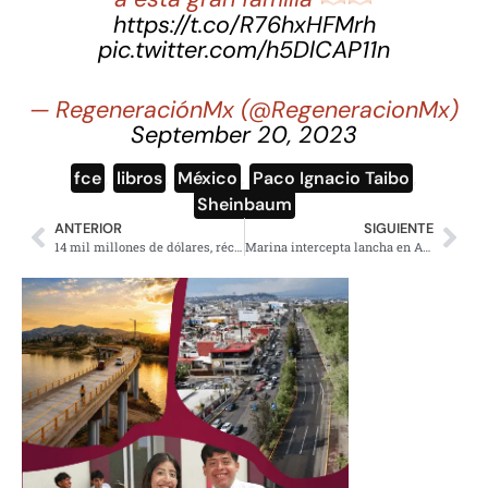
https://t.co/R76hxHFMrh
pic.twitter.com/h5DlCAP11n
— RegeneraciónMx (@RegeneracionMx)
September 20, 2023
fce
,
libros
,
México
,
Paco Ignacio Taibo
,
Sheinbaum
ANTERIOR
SIGUIENTE
14 mil millones de dólares, récord de remesas en 1er trimestre 2025
Marina intercepta lancha en Acapulco e incauta 1.5 toneladas ilícitas