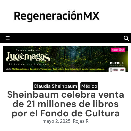
MÉXICO
POLÍTICA
MUNDO
☰
RegeneraciónMX
Sitio de noticias libre e independiente
CAMALEÓN
OPINIÓN
DEPORTES
ENGLISH SECTION
Claudia Sheinbaum
,
México
Sheinbaum celebra venta
VIDEOS
de 21 millones de libros
por el Fondo de Cultura
mayo 2, 2025
|
Rojas R