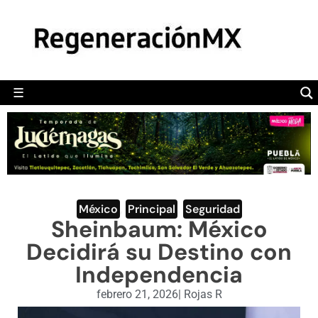
MÉXICO
POLÍTICA
MUNDO
☰
RegeneraciónMX
Sitio de noticias libre e independiente
CAMALEÓN
OPINIÓN
DEPORTES
ENGLISH SECTION
México
,
Principal
,
Seguridad
Sheinbaum: México
VIDEOS
Decidirá su Destino con
Independencia
febrero 21, 2026
|
Rojas R