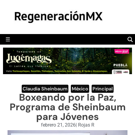
MÉXICO
POLÍTICA
MUNDO
☰
RegeneraciónMX
Sitio de noticias libre e independiente
CAMALEÓN
OPINIÓN
DEPORTES
ENGLISH SECTION
Claudia Sheinbaum
,
México
,
Principal
Boxeando por la Paz,
VIDEOS
Programa de Sheinbaum
para Jóvenes
febrero 21, 2026
|
Rojas R