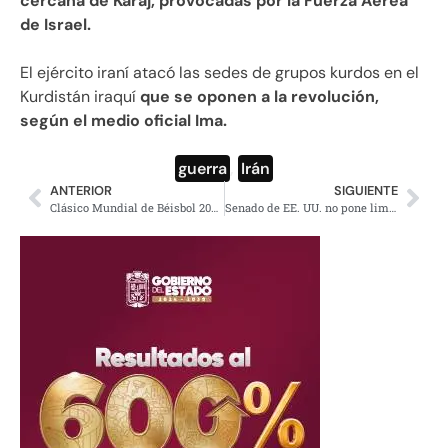
cercana de Karaj, provocadas por la Fuerza Aérea
de Israel.
El ejército iraní atacó las sedes de grupos kurdos en el
Kurdistán iraquí
que se oponen a la revolución,
según el medio oficial Ima.
guerra
,
Irán
ANTERIOR
SIGUIENTE
Clásico Mundial de Béisbol 2026: resultados y horarios de juegos
Senado de EE. UU. no pone limites a Trump para invadir Irán