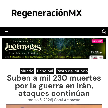
MÉXICO
POLÍTICA
MUNDO
☰
RegeneraciónMX
Sitio de noticias libre e independiente
CAMALEÓN
OPINIÓN
DEPORTES
ENGLISH SECTION
Mundo
,
Principal
,
Resto del mundo
Suben a mil 230 muertes
VIDEOS
por la guerra en Irán,
ataques continúan
marzo 5, 2026
|
Coral Ambrosía