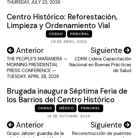
THURSDAY, JULY 23, 2026
Centro Histórico: Reforestación,
Limpieza y Ordenamiento Vial
CIUDAD
PRINCIPAL
28 DE ABRIL, 2026
Navegación
Anterior
Siguiente
THE PEOPLE’S MAÑANERA —
CDMX Lidera Capacitación
de
MORNING PRESIDENTIAL
Nacional en Buenas Prácticas
entradas
PRESS CONFERENCE —
de Salud
TUESDAY, APRIL 28, 2026
Brugada inaugura Séptima Feria de
los Barrios del Centro Histórico
CIUDAD
MÉXICO
PRINCIPAL
16 DE OCTUBRE, 2025
Navegación
Anterior
Siguiente
Grupo Jahzer: guardia de la
Reconstrucción de puentes
de