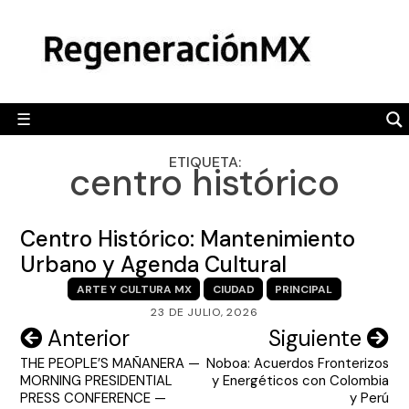
Skip
MÉXICO
to
content
POLÍTICA
MUNDO
☰
RegeneraciónMX
Sitio de noticias libre e independiente
CAMALEÓN
ETIQUETA:
centro histórico
OPINIÓN
DEPORTES
Centro Histórico: Mantenimiento
ENGLISH SECTION
Urbano y Agenda Cultural
ARTE Y CULTURA MX
CIUDAD
PRINCIPAL
VIDEOS
23 DE JULIO, 2026
Navegación
Anterior
Siguiente
THE PEOPLE’S MAÑANERA —
Noboa: Acuerdos Fronterizos
de
MORNING PRESIDENTIAL
y Energéticos con Colombia
entradas
PRESS CONFERENCE —
y Perú