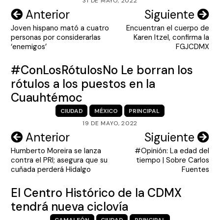
31 DE MAYO, 2022
Navegación
Anterior
Siguiente
Joven hispano mató a cuatro
Encuentran el cuerpo de
de
personas por considerarlas
Karen Itzel, confirma la
entradas
‘enemigos’
FGJCDMX
#ConLosRótulosNo Le borran los
rótulos a los puestos en la
Cuauhtémoc
CIUDAD
MÉXICO
PRINCIPAL
19 DE MAYO, 2022
Navegación
Anterior
Siguiente
Humberto Moreira se lanza
#Opinión: La edad del
de
contra el PRI; asegura que su
tiempo | Sobre Carlos
entradas
cuñada perderá Hidalgo
Fuentes
El Centro Histórico de la CDMX
tendrá nueva ciclovía
CAMALEÓN
CIUDAD
PRINCIPAL