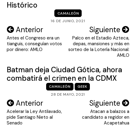
Histórico
CAMALEÓN
16 DE JUNIO, 2021
Navegación
Anterior
Siguiente
Antes el Congreso era un
Palco en el Estadio Azteca,
de
tianguis, conseguían votos
depas, mansiones y más en
entradas
por dinero: AMLO
sorteo de la Lotería Nacional:
AMLO
Batman deja Ciudad Gótica, ahora
combatirá el crimen en la CDMX
CAMALEÓN
GEEK
28 DE MAYO, 2021
Navegación
Anterior
Siguiente
Acelerar la Ley Antilavado,
Atacan a balazos a
de
pide Santiago Nieto al
candidato a regidor en
entradas
Senado
Acapetahua