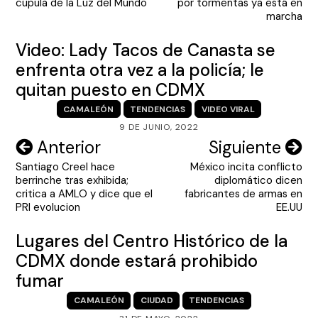
cúpula de la Luz del Mundo
por tormentas ya está en
entradas
marcha
Video: Lady Tacos de Canasta se
enfrenta otra vez a la policía; le
quitan puesto en CDMX
CAMALEÓN
TENDENCIAS
VIDEO VIRAL
9 DE JUNIO, 2022
Navegación
Anterior
Siguiente
Santiago Creel hace
México incita conflicto
de
berrinche tras exhibida;
diplomático dicen
entradas
critica a AMLO y dice que el
fabricantes de armas en
PRI evolucion
EE.UU
Lugares del Centro Histórico de la
CDMX donde estará prohibido
fumar
CAMALEÓN
CIUDAD
TENDENCIAS