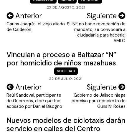
23 DE AGOSTO, 2021
Navegación
Anterior
Siguiente
Carlos Joaquín: el viejo aliado
Si INE no hace revocación de
de
de Calderón
mandato, se convocará a
entradas
ciudadanía para hacerla:
AMLO
Vinculan a proceso a Baltazar “N”
por homicidio de niños mazahuas
SOCIEDAD
22 DE JULIO, 2021
Navegación
Anterior
Siguiente
Raúl Sandoval, participante
Gobierno de Jalisco niega
de
de Guerreros, dice que fue
permiso para concierto de
entradas
acosado por Daniel Bisogno
Guns N’ Roses
Nuevos modelos de ciclotaxis darán
servicio en calles del Centro