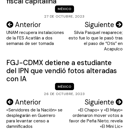
fiscal capitalina
MÉXICO
27 DE OCTUBRE, 2023
Navegación
Anterior
Siguiente
UNAM recupera instalaciones
Silvia Pasquel reaparece;
de
de la FES Acatlán a dos
esto fue lo que le pasó tras
entradas
semanas de ser tomada
el paso de “Otis” en
Acapulco
FGJ-CDMX detiene a estudiante
del IPN que vendió fotos alteradas
con IA
MÉXICO
26 DE OCTUBRE, 2023
Navegación
Anterior
Siguiente
«Servidores de la Nación» se
«El Chapo» y «El Mayo»
de
desplegarán en Guerrero
ordenaron mover votos a
entradas
para levantar censo a
favor de Peña Nieto; revela
damnificados
«El Mini Lic»