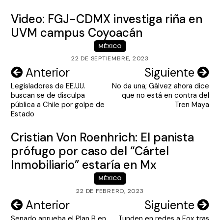
Video: FGJ-CDMX investiga riña en
UVM campus Coyoacán
MÉXICO
22 DE SEPTIEMBRE, 2023
Navegación
Anterior
Siguiente
Legisladores de EE.UU.
No da una; Gálvez ahora dice
de
buscan se de disculpa
que no está en contra del
entradas
pública a Chile por golpe de
Tren Maya
Estado
Cristian Von Roenhrich: El panista
prófugo por caso del “Cártel
Inmobiliario” estaría en Mx
MÉXICO
22 DE FEBRERO, 2023
Navegación
Anterior
Siguiente
Senado aprueba el Plan B en
Tunden en redes a Fox tras