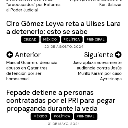
entradas
“preocupados” por Reforma
Ken Salazar
al Poder Judicial
Ciro Gómez Leyva reta a Ulises Lara
a detenerlo; esto se sabe
CIUDAD
MÉXICO
POLÍTICA
PRINCIPAL
20 DE AGOSTO, 2024
Navegación
Anterior
Siguiente
Manuel Guerrero denuncia
Juez aplaza nuevamente
de
abusos en Qatar tras
audiencia contra Jesús
entradas
detención por ser
Murillo Karam por caso
homosexual
Ayotzinapa
Fepade detiene a personas
contratadas por el PRI para pegar
propaganda durante la veda
MÉXICO
POLÍTICA
PRINCIPAL
31 DE MAYO, 2024