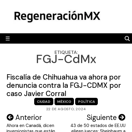
Skip
MÉXICO
to
content
POLÍTICA
MUNDO
☰
RegeneraciónMX
Sitio de noticias libre e independiente
CAMALEÓN
ETIQUETA:
FGJ-CdMx
OPINIÓN
DEPORTES
Fiscalía de Chihuahua va ahora por
ENGLISH SECTION
denuncia contra la FGJ-CDMX por
caso Javier Corral
VIDEOS
CIUDAD
MÉXICO
POLÍTICA
22 DE AGOSTO, 2024
Navegación
Anterior
Siguiente
Ahora en Canadá, dicen
43 de 50 estados de EE.UU
de
inversionistas que están
eligen jueces: Sheinbaum a