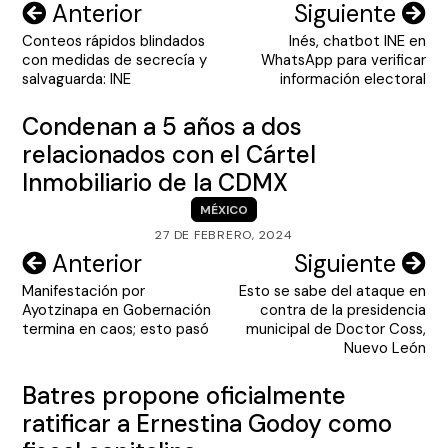
Navegación
Anterior
Siguiente
Conteos rápidos blindados
Inés, chatbot INE en
de
con medidas de secrecía y
WhatsApp para verificar
entradas
salvaguarda: INE
información electoral
Condenan a 5 años a dos
relacionados con el Cártel
Inmobiliario de la CDMX
MÉXICO
27 DE FEBRERO, 2024
Navegación
Anterior
Siguiente
Manifestación por
Esto se sabe del ataque en
de
Ayotzinapa en Gobernación
contra de la presidencia
entradas
termina en caos; esto pasó
municipal de Doctor Coss,
Nuevo León
Batres propone oficialmente
ratificar a Ernestina Godoy como