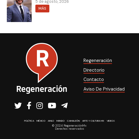
5 de agosto, 2026
MÁS
Regeneración
Directorio
Contacto
Aviso De Privacidad
POLÍTICA
MÉXICO
AMLO
MUNDO
CAMALEÓN
ARTE Y CULTURA MX
VIDEOS
© 2024 RegeneraciónMx
Derechos reservados