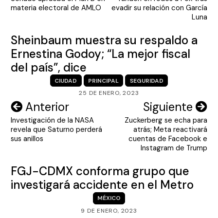
de
materia electoral de AMLO
evadir su relación con García
entradas
Luna
Sheinbaum muestra su respaldo a
Ernestina Godoy; “La mejor fiscal
del país”, dice
CIUDAD
PRINCIPAL
SEGURIDAD
25 DE ENERO, 2023
Navegación
Anterior
Siguiente
Investigación de la NASA
Zuckerberg se echa para
de
revela que Saturno perderá
atrás; Meta reactivará
entradas
sus anillos
cuentas de Facebook e
Instagram de Trump
FGJ-CDMX conforma grupo que
investigará accidente en el Metro
MÉXICO
9 DE ENERO, 2023