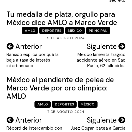
secreto
Tu medalla de plata, orgullo para
México dice AMLO a Marco Verde
AMLO
DEPORTES
MÉXICO
PRINCIPAL
9 DE AGOSTO, 2024
Navegación
Anterior
Siguiente
Banxico explica por qué la
México lamenta trágico
de
baja a tasa de interés
accidente aéreo en Sao
entradas
interbancario
Paulo, 62 fallecidos
México al pendiente de pelea de
Marco Verde por oro olímpico:
AMLO
AMLO
DEPORTES
MÉXICO
7 DE AGOSTO, 2024
Navegación
Anterior
Siguiente
Récord de intercambio con
Juez Cogan batea a García
de