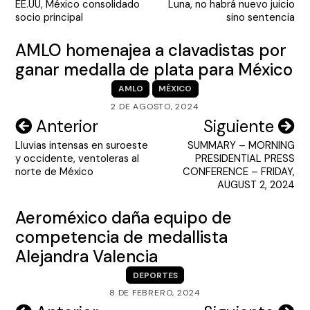
EE.UU, México consolidado
Luna, no habrá nuevo juicio
entradas
socio principal
sino sentencia
AMLO homenajea a clavadistas por
ganar medalla de plata para México
AMLO
MÉXICO
2 DE AGOSTO, 2024
Navegación
Anterior
Siguiente
Lluvias intensas en suroeste
SUMMARY – MORNING
de
y occidente, ventoleras al
PRESIDENTIAL PRESS
entradas
norte de México
CONFERENCE – FRIDAY,
AUGUST 2, 2024
Aeroméxico daña equipo de
competencia de medallista
Alejandra Valencia
DEPORTES
8 DE FEBRERO, 2024