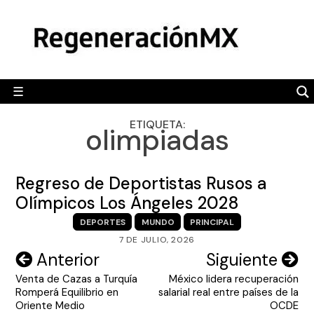
Skip
MÉXICO
to
content
POLÍTICA
MUNDO
☰
RegeneraciónMX
Sitio de noticias libre e independiente
CAMALEÓN
ETIQUETA:
olimpiadas
OPINIÓN
DEPORTES
Regreso de Deportistas Rusos a
ENGLISH SECTION
Olímpicos Los Ángeles 2028
DEPORTES
MUNDO
PRINCIPAL
VIDEOS
7 DE JULIO, 2026
Navegación
Anterior
Siguiente
Venta de Cazas a Turquía
México lidera recuperación
de
Romperá Equilibrio en
salarial real entre países de la
entradas
Oriente Medio
OCDE