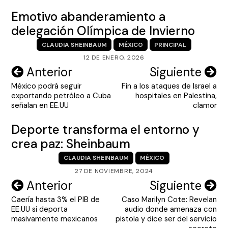
Emotivo abanderamiento a
delegación Olímpica de Invierno
CLAUDIA SHEINBAUM
MÉXICO
PRINCIPAL
12 DE ENERO, 2026
Navegación
Anterior
Siguiente
México podrá seguir
Fin a los ataques de Israel a
de
exportando petróleo a Cuba
hospitales en Palestina,
entradas
señalan en EE.UU
clamor
Deporte transforma el entorno y
crea paz: Sheinbaum
CLAUDIA SHEINBAUM
MÉXICO
27 DE NOVIEMBRE, 2024
Navegación
Anterior
Siguiente
Caería hasta 3% el PIB de
Caso Marilyn Cote: Revelan
de
EE.UU si deporta
audio donde amenaza con
entradas
masivamente mexicanos
pistola y dice ser del servicio