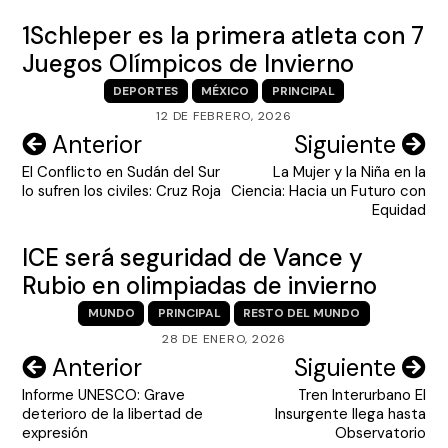
1Schleper es la primera atleta con 7
Juegos Olímpicos de Invierno
DEPORTES
MÉXICO
PRINCIPAL
12 DE FEBRERO, 2026
Navegación
Anterior
Siguiente
El Conflicto en Sudán del Sur
La Mujer y la Niña en la
de
lo sufren los civiles: Cruz Roja
Ciencia: Hacia un Futuro con
entradas
Equidad
ICE será seguridad de Vance y
Rubio en olimpiadas de invierno
MUNDO
PRINCIPAL
RESTO DEL MUNDO
28 DE ENERO, 2026
Navegación
Anterior
Siguiente
Informe UNESCO: Grave
Tren Interurbano El
de
deterioro de la libertad de
Insurgente llega hasta
entradas
expresión
Observatorio