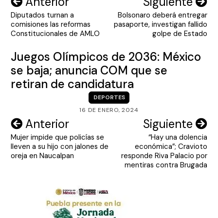
Navegación
Anterior
Siguiente
Diputados turnan a
Bolsonaro deberá entregar
de
comisiones las reformas
pasaporte, investigan fallido
entradas
Constitucionales de AMLO
golpe de Estado
Juegos Olímpicos de 2036: México
se baja; anuncia COM que se
retiran de candidatura
DEPORTES
16 DE ENERO, 2024
Navegación
Anterior
Siguiente
Mujer impide que policías se
“Hay una dolencia
de
lleven a su hijo con jalones de
económica”; Cravioto
entradas
oreja en Naucalpan
responde Riva Palacio por
mentiras contra Brugada