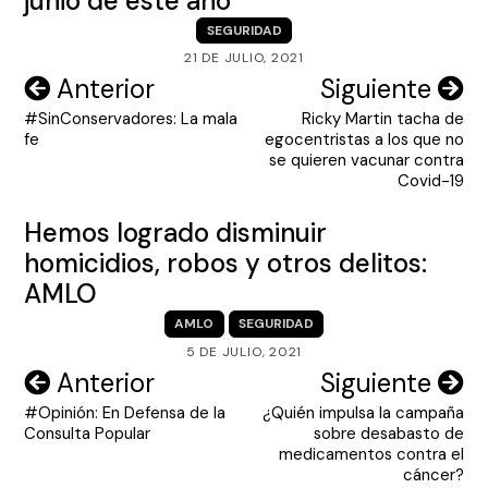
junio de este año
SEGURIDAD
21 DE JULIO, 2021
Navegación
Anterior
Siguiente
#SinConservadores: La mala
Ricky Martin tacha de
de
fe
egocentristas a los que no
entradas
se quieren vacunar contra
Covid-19
Hemos logrado disminuir
homicidios, robos y otros delitos:
AMLO
AMLO
SEGURIDAD
5 DE JULIO, 2021
Navegación
Anterior
Siguiente
#Opinión: En Defensa de la
¿Quién impulsa la campaña
de
Consulta Popular
sobre desabasto de
entradas
medicamentos contra el
cáncer?