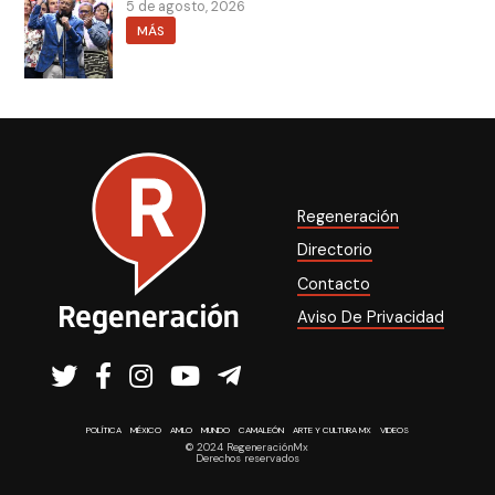
5 de agosto, 2026
MÁS
Regeneración
Directorio
Contacto
Aviso De Privacidad
POLÍTICA
MÉXICO
AMLO
MUNDO
CAMALEÓN
ARTE Y CULTURA MX
VIDEOS
© 2024 RegeneraciónMx
Derechos reservados