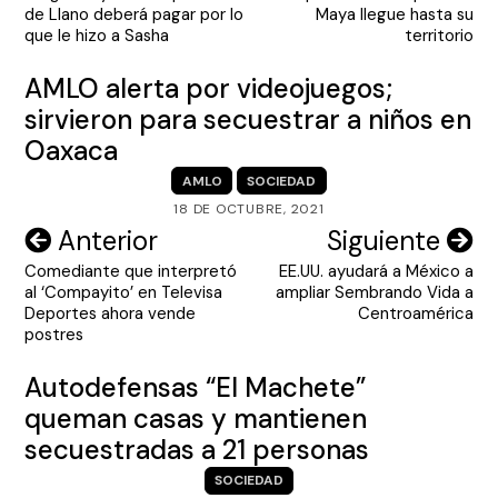
de
de Llano deberá pagar por lo
Maya llegue hasta su
entradas
que le hizo a Sasha
territorio
AMLO alerta por videojuegos;
sirvieron para secuestrar a niños en
Oaxaca
AMLO
SOCIEDAD
18 DE OCTUBRE, 2021
Navegación
Anterior
Siguiente
Comediante que interpretó
EE.UU. ayudará a México a
de
al ‘Compayito’ en Televisa
ampliar Sembrando Vida a
entradas
Deportes ahora vende
Centroamérica
postres
Autodefensas “El Machete”
queman casas y mantienen
secuestradas a 21 personas
SOCIEDAD