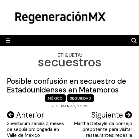
Skip
MÉXICO
to
content
POLÍTICA
MUNDO
☰
RegeneraciónMX
Sitio de noticias libre e independiente
CAMALEÓN
ETIQUETA:
secuestros
OPINIÓN
DEPORTES
Posible confusión en secuestro de
ENGLISH SECTION
Estadounidenses en Matamoros
MÉXICO
SEGURIDAD
VIDEOS
7 DE MARZO, 2023
Navegación
Anterior
Siguiente
Sheinbaum señala 3 meses
Martha Debayle da consejo
de
de sequía prolongada en
prepotente para visitar
entradas
Valle de México
restaurantes; redes la