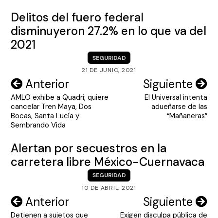
Delitos del fuero federal
disminuyeron 27.2% en lo que va del
2021
SEGURIDAD
21 DE JUNIO, 2021
Navegación
Anterior
Siguiente
AMLO exhibe a Quadri; quiere
El Universal intenta
de
cancelar Tren Maya, Dos
adueñarse de las
entradas
Bocas, Santa Lucía y
“Mañaneras”
Sembrando Vida
Alertan por secuestros en la
carretera libre México-Cuernavaca
SEGURIDAD
10 DE ABRIL, 2021
Navegación
Anterior
Siguiente
Detienen a sujetos que
Exigen disculpa pública de