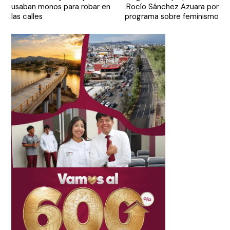
de
usaban monos para robar en
Rocío Sánchez Azuara por
entradas
las calles
programa sobre feminismo