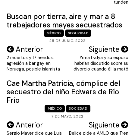
tunden
Buscan por tierra, aire y mar a 8
trabajadores mayas secuestrados
MÉXICO
SEGURIDAD
25 DE JUNIO, 2022
Navegación
Anterior
Siguiente
2 muertos y 17 heridos,
Yrma Lydya y su esposo
de
agresión a bar gay en
habrían discutido sobre su
entradas
Noruega, posible islamista
divorcio cuando él la mató
Cae Martha Patricia, cómplice del
secuestro del niño Edwars de Río
Frío
MÉXICO
SOCIEDAD
7 DE MAYO, 2022
Navegación
Anterior
Siguiente
Sergio Mayer dice que Luis
Belice pide a AMLO que Tren