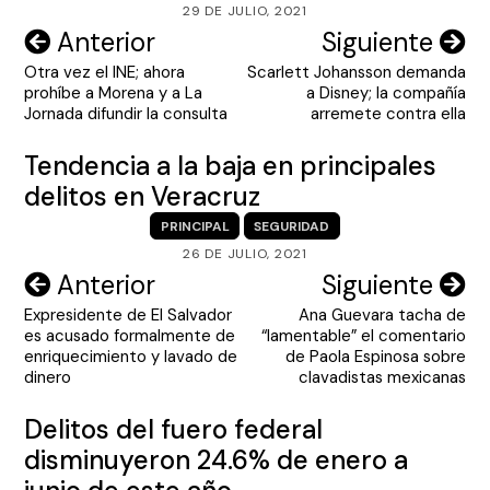
29 DE JULIO, 2021
Navegación
Anterior
Siguiente
Otra vez el INE; ahora
Scarlett Johansson demanda
de
prohíbe a Morena y a La
a Disney; la compañía
entradas
Jornada difundir la consulta
arremete contra ella
Tendencia a la baja en principales
delitos en Veracruz
PRINCIPAL
SEGURIDAD
26 DE JULIO, 2021
Navegación
Anterior
Siguiente
Expresidente de El Salvador
Ana Guevara tacha de
de
es acusado formalmente de
“lamentable” el comentario
entradas
enriquecimiento y lavado de
de Paola Espinosa sobre
dinero
clavadistas mexicanas
Delitos del fuero federal
disminuyeron 24.6% de enero a