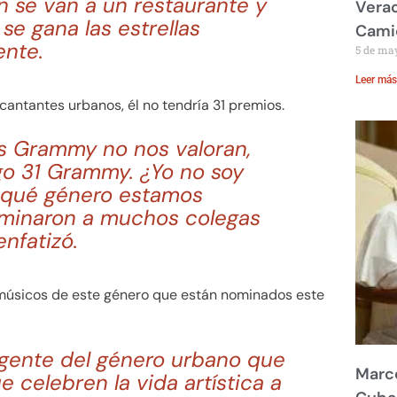
 se van a un restaurante y
Verac
se gana las estrellas
Cami
ente.
5 de ma
Leer más
 cantantes urbanos, él no tendría 31 premios.
los Grammy no nos valoran,
o 31 Grammy. ¿Yo no soy
e qué género estamos
ominaron a muchos colegas
nfatizó.
músicos de este género que están nominados este
a gente del género urbano que
Marco
 celebren la vida artística a