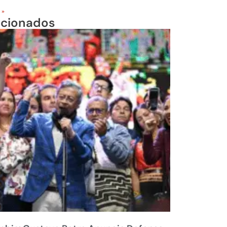
 »
acionados