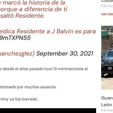
Cuba
 marcó la historia de la
5 de ma
orque a diferencia de ti
saltó Residente.
Leer más
dedica Residente a J Balvin es para
XU9mTXPN55
isanchezglez)
September 30, 2021
e desde el años pasado tuvo 13 nominaciones al
 retomado por muchos usuarios.
Guana
rammy ya fue borrado.
León
5 de ma