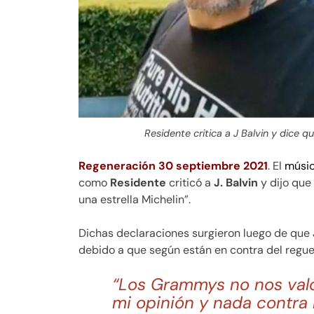
Residente critica a J Balvin y dice 
Regeneración 30 septiembre 2021
. El
músi
como
Residente
criticó a
J. Balvin
y dijo que
una estrella Michelin”.
Dichas declaraciones surgieron luego de que
debido a que según están en contra del regue
“Los Grammys no nos valo
mi opinión y nada contra 