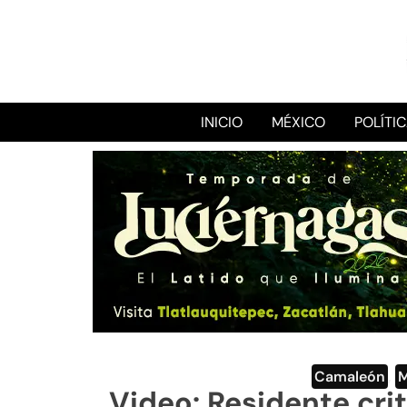
INICIO
MÉXICO
POLÍTI
Camaleón
,
M
Video: Residente crit