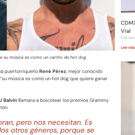
CDMX:
Vial
5 de ma
Leer más
que su música es como un carrito de hot dog
co
puertorriqueño
René Pérez
, mejor conocido
 “su música es como un hot dog que quiere ganar
J Balvin l
lamara a boicotear los premios Grammy
tón.
ran, pero nos necesitan. Es
los otros géneros, porque se