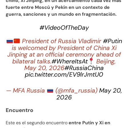
chino, Xi Jinping, en un acercamiento cada vez más
fuerte entre Moscú y Pekín en un contexto de
guerra, sanciones y un mundo en fragmentación.
#VideoOfTheDay
President of Russia Vladimir
#Putin
is welcomed by President of China Xi
Jinping at an official ceremony ahead of
bilateral talks.
#WhereItsAt
Beijing,
May 20, 2026
#RussiaChina
pic.twitter.com/EV9lrJmtU0
— MFA Russia
(@mfa_russia)
May 20,
2026
Encuentro
Este es el segundo encuentro
entre Putin y Xi en