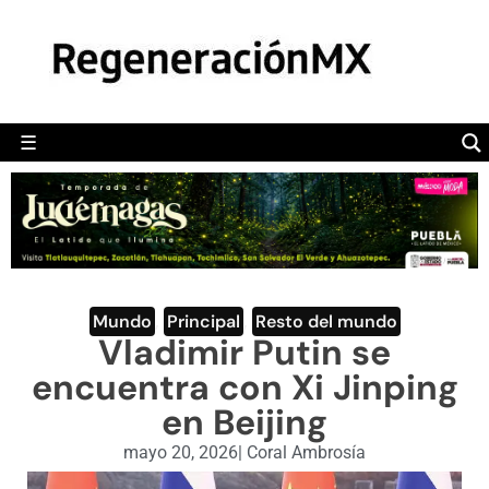
MÉXICO
POLÍTICA
MUNDO
☰
RegeneraciónMX
Sitio de noticias libre e independiente
CAMALEÓN
OPINIÓN
DEPORTES
ENGLISH SECTION
Mundo
,
Principal
,
Resto del mundo
Vladimir Putin se
VIDEOS
encuentra con Xi Jinping
en Beijing
mayo 20, 2026
|
Coral Ambrosía