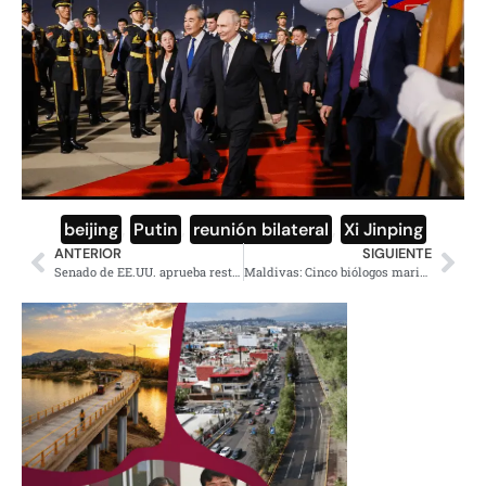
beijing
,
Putin
,
reunión bilateral
,
Xi Jinping
ANTERIOR
SIGUIENTE
Senado de EE.UU. aprueba restringir la guerra a Trump
Maldivas: Cinco biólogos marinos y buzos mueren en una cueva