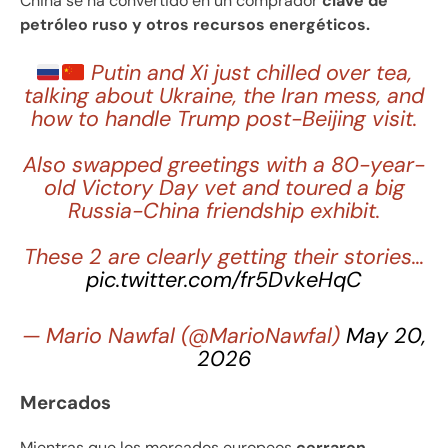
China se ha convertido en un comprador
clave de
petróleo ruso y otros recursos energéticos.
Putin and Xi just chilled over tea,
talking about Ukraine, the Iran mess, and
how to handle Trump post-Beijing visit.
Also swapped greetings with a 80-year-
old Victory Day vet and toured a big
Russia-China friendship exhibit.
These 2 are clearly getting their stories…
pic.twitter.com/fr5DvkeHqC
— Mario Nawfal (@MarioNawfal)
May 20,
2026
Mercados
Mientras que los mercados europeos
cerraron