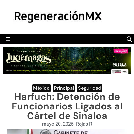
MÉXICO
POLÍTICA
MUNDO
☰
RegeneraciónMX
Sitio de noticias libre e independiente
CAMALEÓN
OPINIÓN
DEPORTES
ENGLISH SECTION
México
,
Principal
,
Seguridad
Harfuch: Detención de
VIDEOS
Funcionarios Ligados al
Cártel de Sinaloa
mayo 20, 2026
|
Rojas R