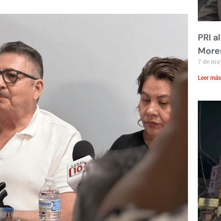
PRI a
Moren
7 de ma
Leer más