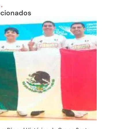
 »
acionados