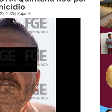
icidio
28, 2025
|
Rojas R