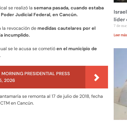
cal se realizó la
semana pasada, cuando estaba
Israe
l Poder Judicial Federal, en Cancún.
líder
7 de ma
ra la revocación de
medidas cautelares por el
ía incumplido.
Leer más
cual se le acusa se cometió
en el municipio de
.
 MORNING PRESIDENTIAL PRESS
, 2026
antamaría se remonta al 17 de julio de 2018, fecha
la CTM en Cancún.