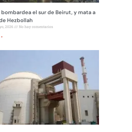
l bombardea el sur de Beirut, y mata a
 de Hezbollah
yo, 2026
No hay comentarios
 »