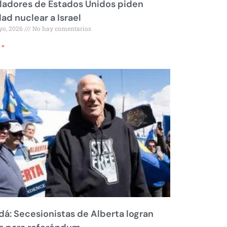
ladores de Estados Unidos piden
dad nuclear a Israel
yo, 2026
No hay comentarios
 »
á: Secesionistas de Alberta logran