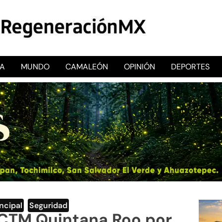
CA
MUNDO
CAMALEÓN
OPINIÓN
DEPORTES
RegeneraciónMX
Sitio de noticias libre e independiente
incipal
,
Seguridad
 CTM Quintana Roo por