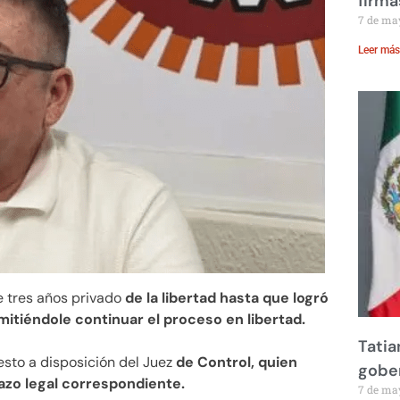
firma
7 de ma
Leer más
 tres años privado
de la libertad hasta que logró
mitiéndole continuar el proceso en libertad.
Tatia
esto a disposición del Juez
de Control, quien
gobe
plazo legal correspondiente.
7 de ma