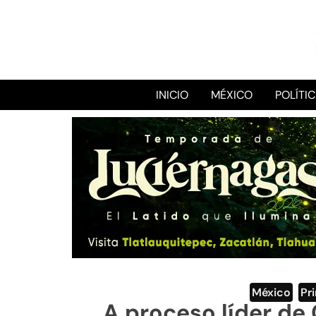
INICIO
MÉXICO
POLÍTI
México
,
Pr
A proceso líder de