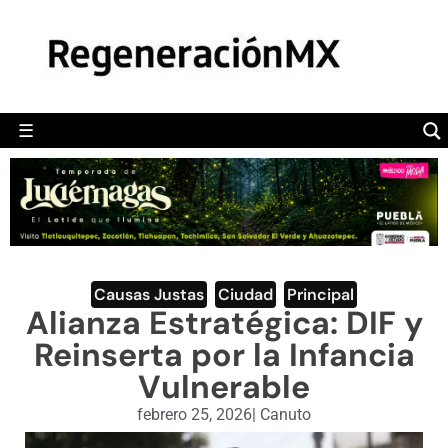
MÉXICO
POLÍTICA
MUNDO
☰
RegeneraciónMX
Sitio de noticias libre e independiente
CAMALEÓN
OPINIÓN
DEPORTES
ENGLISH SECTION
Causas Justas
,
Ciudad
,
Principal
Alianza Estratégica: DIF y
VIDEOS
Reinserta por la Infancia
Vulnerable
febrero 25, 2026
|
Canuto