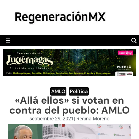
MÉXICO
POLÍTICA
MUNDO
☰
RegeneraciónMX
Sitio de noticias libre e independiente
CAMALEÓN
OPINIÓN
DEPORTES
ENGLISH SECTION
AMLO
,
Política
«Allá ellos» si votan en
VIDEOS
contra del pueblo: AMLO
septiembre 29, 2021
|
Regina Moreno